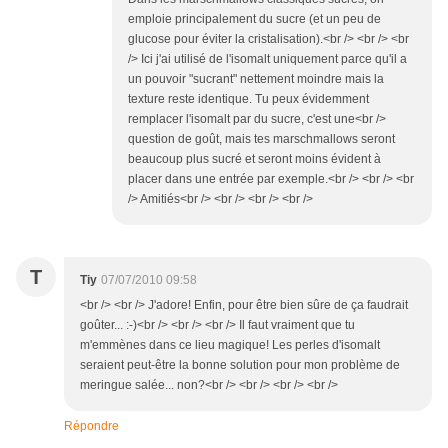
emploie principalement du sucre (et un peu de
glucose pour éviter la cristalisation).<br /> <br /> <br
/> Ici j'ai utilisé de l'isomalt uniquement parce qu'il a
un pouvoir "sucrant" nettement moindre mais la
texture reste identique. Tu peux évidemment
remplacer l'isomalt par du sucre, c'est une<br />
question de goût, mais tes marschmallows seront
beaucoup plus sucré et seront moins évident à
placer dans une entrée par exemple.<br /> <br /> <br
/> Amitiés<br /> <br /> <br /> <br />
T
Tiy
07/07/2010 09:58
<br /> <br /> J'adore! Enfin, pour être bien sûre de ça faudrait
goûter... :-)<br /> <br /> <br /> Il faut vraiment que tu
m'emmènes dans ce lieu magique! Les perles d'isomalt
seraient peut-être la bonne solution pour mon problème de
meringue salée... non?<br /> <br /> <br /> <br />
Répondre