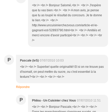
<br /> <br /> Bonjour Salomé,<br /> <br /> J'espère
que tu vas bien.<br /> <br /> A mon avis, je pense
que tu as loupé le résultat du concours. Je te donne
le lien.<br /> <br />
http://www.uncuisinierchezvous.com/article-et-le-
gagnant-est-52893790.html<br /> <br /> Amitiés et
merci encore d'avoir participé<br /> <br /> <br /> <br
/>
P
Pascale (ivS)
07/07/2010 10:03
<br /> <br /> Superbe! quelle originalité! Et si on ne trouve pas
d'isomalt, on peut mettre du sucre, ou c'est essentiel à la
texture?<br /> <br /> <br /> <br />
Répondre
P
Philou - Un Cuisinier chez Vous
07/07/2010 11:51
<br /> <br /> Bonjour Pascale,<br /> <br /> <br />
Dans les marschmallows classiques sucrés, on