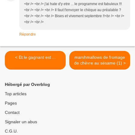
<br /> <br /> j'ai hate d'y etre ... le programme est fabuleux !!!
<br /> <br /> <br /> Il faut t'envoyer le chèque au préalable ?
<br /> <br /> <br /> Bises et vivement septembre !!<br /> <br />
<br /> <br />
Répondre
< Et le gagnant est ...
marshmallows de fromage
de chèvre au sésame (1) >
Hébergé par Overblog
Top articles
Pages
Contact
Signaler un abus
C.G.U.