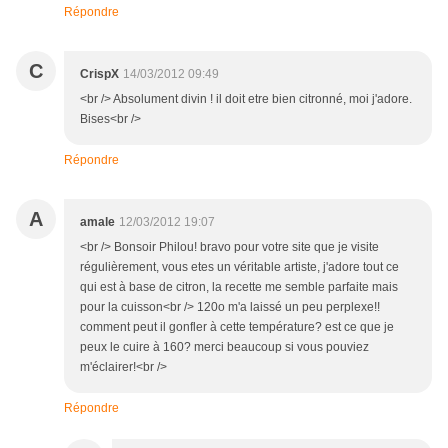
Répondre
C
CrispX
14/03/2012 09:49
<br /> Absolument divin ! il doit etre bien citronné, moi j'adore.
Bises<br />
Répondre
A
amale
12/03/2012 19:07
<br /> Bonsoir Philou! bravo pour votre site que je visite
régulièrement, vous etes un véritable artiste, j'adore tout ce
qui est à base de citron, la recette me semble parfaite mais
pour la cuisson<br /> 120o m'a laissé un peu perplexe!!
comment peut il gonfler à cette température? est ce que je
peux le cuire à 160? merci beaucoup si vous pouviez
m'éclairer!<br />
Répondre