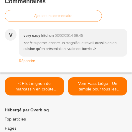
Commentaires
Ajouter un commentaire
V
very easy kitchen
03/02/2014 09:45
<br /> superbe. encore un magnifique travail aussi bien en
cuisine qu'en présentation. vraiment fan<br />
Répondre
< Filet mignon de
Vom Fass Liège - Un
marcassin en croûte
temple pour tous les
d'herbes et poire de terre -
gourmets >
Vom Fass
Hébergé par Overblog
Top articles
Pages