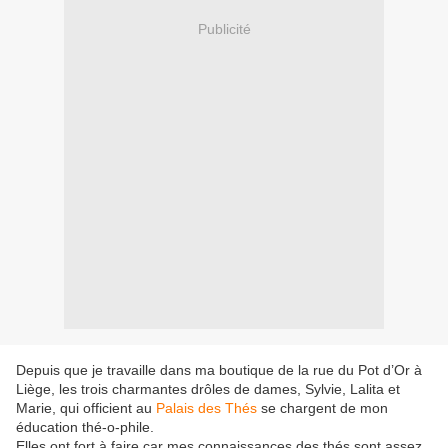
Publicité
Depuis que je travaille dans ma boutique de la rue du Pot d’Or à
Liège, les trois charmantes drôles de dames, Sylvie, Lalita et
Marie, qui officient au
Palais des Thés
se chargent de mon
éducation thé-o-phile.
Elles ont fort à faire car mes connaissances des thés sont assez