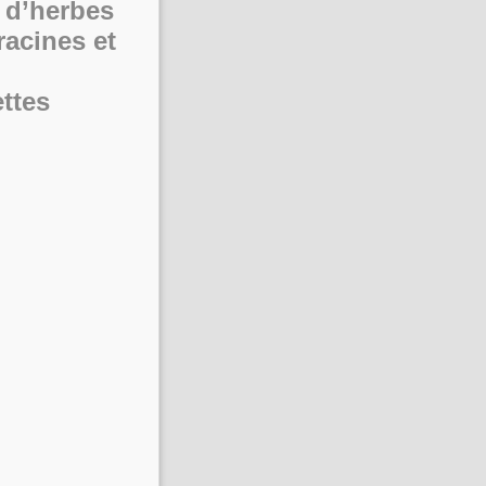
 d’herbes
racines et
ttes