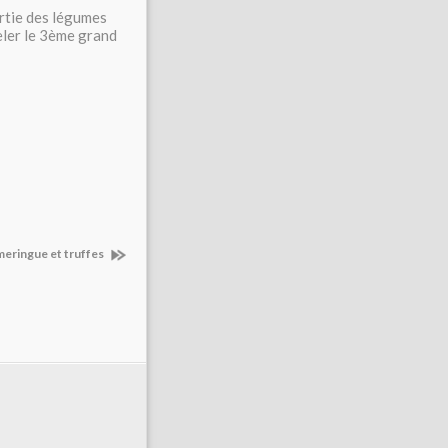
artie des légumes
peler le 3ème grand
meringue et truffes