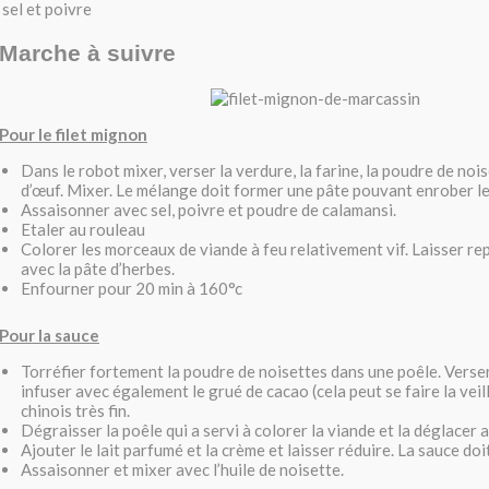
sel et poivre
Marche à suivre
Pour le filet mignon
Dans le robot mixer, verser la verdure, la farine, la poudre de nois
d’œuf. Mixer. Le mélange doit former une pâte pouvant enrober le
Assaisonner avec sel, poivre et poudre de calamansi.
Etaler au rouleau
Colorer les morceaux de viande à feu relativement vif. Laisser r
avec la pâte d’herbes.
Enfourner pour 20 min à 160°c
Pour la sauce
Torréfier fortement la poudre de noisettes dans une poêle. Verser l
infuser avec également le grué de cacao (cela peut se faire la veil
chinois très fin.
Dégraisser la poêle qui a servi à colorer la viande et la déglacer a
Ajouter le lait parfumé et la crème et laisser réduire. La sauce doit
Assaisonner et mixer avec l’huile de noisette.