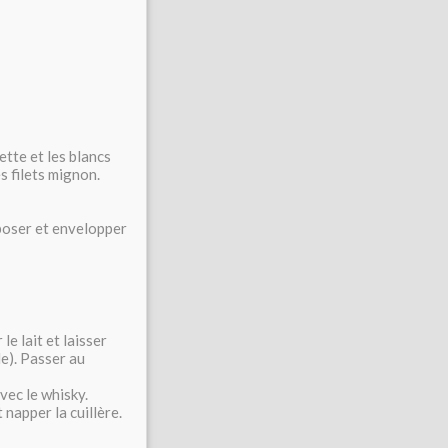
ette et les blancs
s filets mignon.
eposer et envelopper
e lait et laisser
le). Passer au
vec le whisky.
 napper la cuillère.