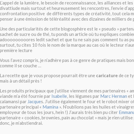
L’appel de la lumière, le besoin de reconnaissance, les alliances et les
divattiude mais surtout et heureusement les rencontres, l’envie d’app
confrontation positive de différents types de créativité, tout cela m
penser à une émission de téléréalité avec des dizaines de milliers de 
Une des particularités de cette blogosphère est le « pseudo » parten
sachet de sucre ou de thé, tu ponds un article où tu expliques combie
adooooooooores ledit sachet et que tu ne sais pas comment tu as pu 
surtout, tu cites 10 fois le nom de la marque au cas où le lecteur n’au
première lecture
Vous l’avez compris, je n’adhère pas à ce genre de pratiques mais bon 
comme il se couche …
La recette que je vous propose pourrait être une
caricature
de ce t
mais à un détail près !
Les produits principaux que j’utilise viennent de mes partenaires « am
viande m’a été fournie par
Isabelle
, les légumes par
Marc Herman
et 
calamansi par
Jacque
s. J’utilise également le four et le robot mixer 
partenaire principal «
Mamina
». N’oublions pas les huiles et vinaig
employeur de tous les jours, hein !) J’aurais très bien pu citer
Emmanu
partenaire « cookies, brownies, pain au chocolat » mais je n’en utilise
donc, je m’abstiendrai.