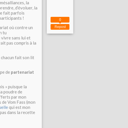
 mésalliances, la
rendre, d’évoluer, la
e fait parfois
participants !
0
ariat où contre un
Repost
n tu
vivre sans lui et
rait pas compris à la
chacun fait son lit
ype de
partenariat
is » puisque la
la poudre de
offerts par mon
res de Vom Fass (mon
elle
qui est mon
 pas dans la recette