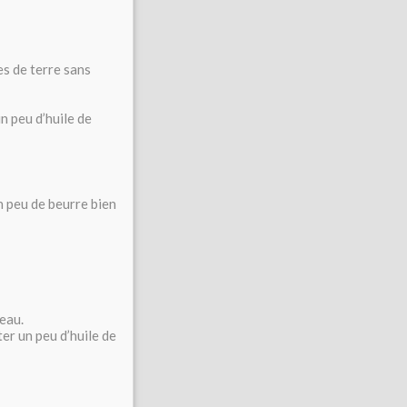
es de terre sans
un peu d’huile de
un peu de beurre bien
’eau.
ter un peu d’huile de