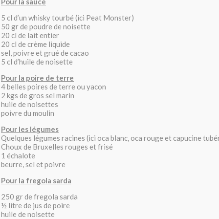
Pour la sauce
5 cl d’un whisky tourbé (ici Peat Monster)
50 gr de poudre de noisette
20 cl de lait entier
20 cl de crème liquide
sel, poivre et grué de cacao
5 cl d’huile de noisette
Pour la poire de terre
4 belles poires de terre ou yacon
2 kgs de gros sel marin
huile de noisettes
poivre du moulin
Pour les légumes
Quelques légumes racines (ici oca blanc, oca rouge et capucine tubé
Choux de Bruxelles rouges et frisé
1 échalote
beurre, sel et poivre
Pour la fregola sarda
250 gr de fregola sarda
½ litre de jus de poire
huile de noisette