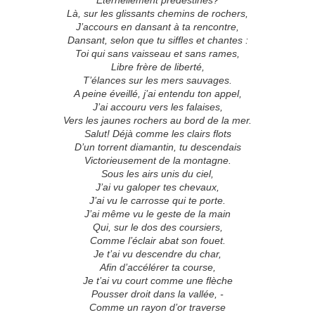
Éternellement prédestinés?
Là, sur les glissants chemins de rochers,
J’accours en dansant à ta rencontre,
Dansant, selon que tu siffles et chantes :
Toi qui sans vaisseau et sans rames,
Libre frère de liberté,
T’élances sur les mers sauvages.
A peine éveillé, j’ai entendu ton appel,
J’ai accouru vers les falaises,
Vers les jaunes rochers au bord de la mer.
Salut! Déjà comme les clairs flots
D’un torrent diamantin, tu descendais
Victorieusement de la montagne.
Sous les airs unis du ciel,
J’ai vu galoper tes chevaux,
J’ai vu le carrosse qui te porte.
J’ai même vu le geste de la main
Qui, sur le dos des coursiers,
Comme l’éclair abat son fouet.
Je t’ai vu descendre du char,
Afin d’accélérer ta course,
Je t’ai vu court comme une flèche
Pousser droit dans la vallée, -
Comme un rayon d’or traverse