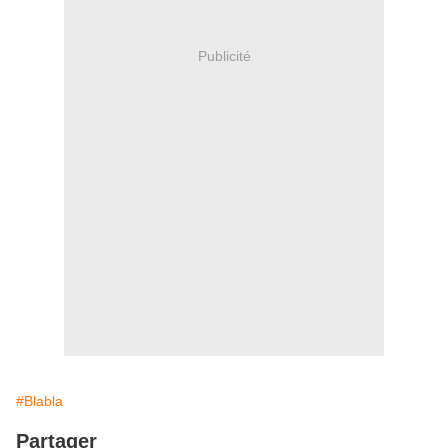
Publicité
#Blabla
Partager