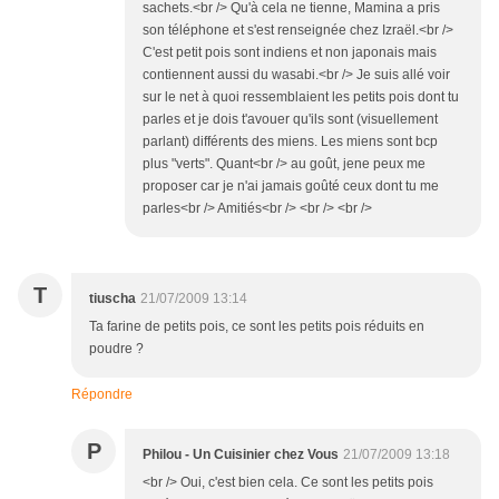
sachets.<br /> Qu'à cela ne tienne, Mamina a pris
son téléphone et s'est renseignée chez Izraël.<br />
C'est petit pois sont indiens et non japonais mais
contiennent aussi du wasabi.<br /> Je suis allé voir
sur le net à quoi ressemblaient les petits pois dont tu
parles et je dois t'avouer qu'ils sont (visuellement
parlant) différents des miens. Les miens sont bcp
plus "verts". Quant<br /> au goût, jene peux me
proposer car je n'ai jamais goûté ceux dont tu me
parles<br /> Amitiés<br /> <br /> <br />
T
tiuscha
21/07/2009 13:14
Ta farine de petits pois, ce sont les petits pois réduits en
poudre ?
Répondre
P
Philou - Un Cuisinier chez Vous
21/07/2009 13:18
<br /> Oui, c'est bien cela. Ce sont les petits pois