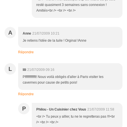
resté quasiment 3 semaines sans connexion !
Amitiés<br /> <br /> <br />
A
Anne
21/07/2009 10:21
Je retiens l'idée de la tuile ! Orginal !Anne
Répondre
L
lili
21/07/2009 09:16
Pfffffffffffft! Nous voilà obligés d'aller à Paris visiter les
cavernes pour cause de petits pois!
Répondre
P
Philou - Un Cuisinier chez Vous
21/07/2009 11:58
<br /> Tu peux y alller, tu ne le regretteras pas !!!<br
/> <br /> <br />