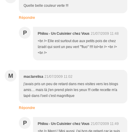
Quelle belle couleur verte !!!
Répondre
P
Philou - Un Cuisinier chez Vous
21/07/2009 11:48
<br /> Elle est surtout due aux petits pois de chez
Izraël qui sont un peu vert "'fluo" !!!! lol<br /> <br />
<br />
M
maclarelisa
21/07/2009 11:02
j'avais pris un peu de retard dans mes visites vers les blogs
amis.... mais là j'en prend plein les yeux !!! cette recette m'a
tapé dans l'oeil c'est magnifique
Répondre
P
Philou - Un Cuisinier chez Vous
21/07/2009 11:49
<br /> Merci ! Moi aussi, j'ai bcp de retard car je suis