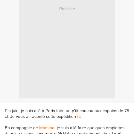
Publicité
Fin juin, je suis allé à Paris faire un p'tit coucou aux copains de 75
cl. Je vous ai raconté cette expédition
ICI.
En compagnie de
Mamina
, je suis allé faire quelques emplettes
dans de divines cavernes d'Ali Baba et notamment chez Izraël.