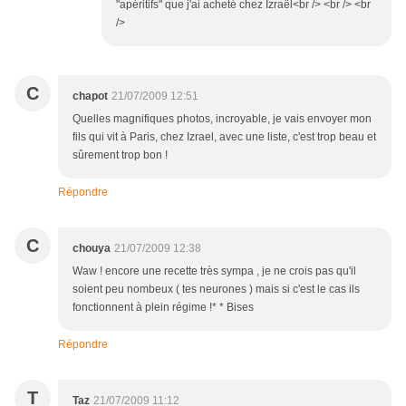
"apéritifs" que j'ai acheté chez Izraël<br /> <br /> <br
/>
C
chapot
21/07/2009 12:51
Quelles magnifiques photos, incroyable, je vais envoyer mon
fils qui vit à Paris, chez Izrael, avec une liste, c'est trop beau et
sûrement trop bon !
Répondre
C
chouya
21/07/2009 12:38
Waw ! encore une recette très sympa , je ne crois pas qu'il
soient peu nombeux ( tes neurones ) mais si c'est le cas ils
fonctionnent à plein régime !* * Bises
Répondre
T
Taz
21/07/2009 11:12