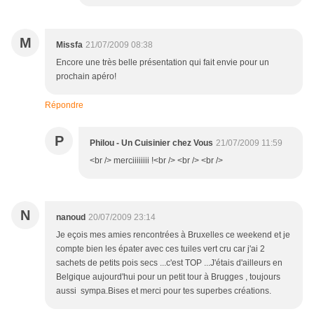
M
Missfa
21/07/2009 08:38
Encore une très belle présentation qui fait envie pour un
prochain apéro!
Répondre
P
Philou - Un Cuisinier chez Vous
21/07/2009 11:59
<br /> merciiiiiiii !<br /> <br /> <br />
N
nanoud
20/07/2009 23:14
Je eçois mes amies rencontrées à Bruxelles ce weekend et je
compte bien les épater avec ces tuiles vert cru car j'ai 2
sachets de petits pois secs ...c'est TOP ...J'étais d'ailleurs en
Belgique aujourd'hui pour un petit tour à Brugges , toujours
aussi sympa.Bises et merci pour tes superbes créations.