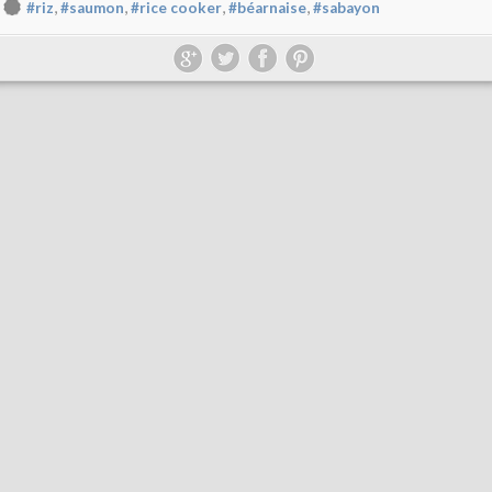
,
,
,
,
#riz
#saumon
#rice cooker
#béarnaise
#sabayon