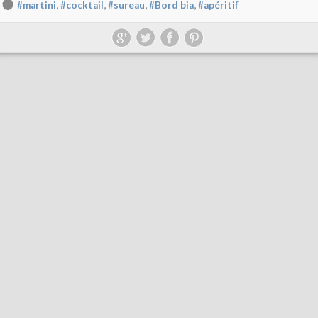
,
,
,
,
#martini
#cocktail
#sureau
#Bord bia
#apéritif