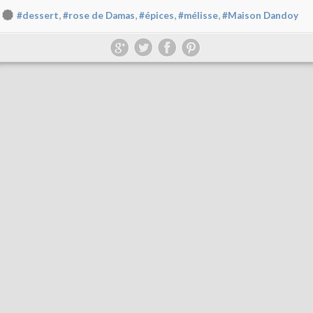
,
,
,
,
#dessert
#rose de Damas
#épices
#mélisse
#Maison Dandoy