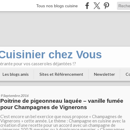
Tous nos blogs cuisine
 Cuisinier chez Vous
bérante pour vos casseroles déjantées !?
Les blogs amis
Sites et Référencement
Newsletter
Co
9 Septembre 2016
Poitrine de pigeonneau laquée – vanille fumée
pour Champagnes de Vignerons
C’est encore un bel exercice que nous propose « Champagnes de
Vignerons » cette année. Le thème : Champagne en cuisine avec la
création d’une recette pour un accord avec un champagne de
vignerons 100 % meunier ou à dominance meunier. « Champagnes