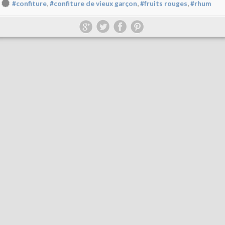
,
,
,
#confiture
#confiture de vieux garçon
#fruits rouges
#rhum