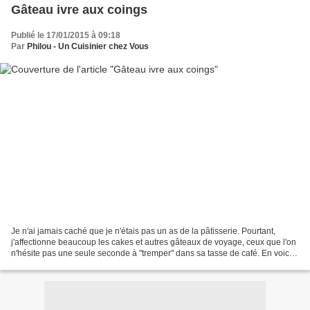
Gâteau ivre aux coings
Publié le 17/01/2015 à 09:18
Par
Philou - Un Cuisinier chez Vous
Je n'ai jamais caché que je n'étais pas un as de la pâtisserie. Pourtant,
j'affectionne beaucoup les cakes et autres gâteaux de voyage, ceux que l'on
n'hésite pas une seule seconde à "tremper" dans sa tasse de café. En voici
un exemple avec des coings,...