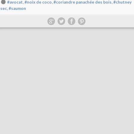
,
,
,
#avocat
#noix de coco
#coriandre panachée des bois
#chutney
,
sec
#saumon