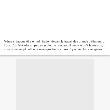
Même si j'avoue être en admiration devant le travail des grands pâtissiers,...
Lorsqu'on feuillette un peu mon blog, on s'aperçoit très vite qu'à la maison,
nous sommes plutôt becs salés que becs sucrés. Il y a bien tous les gâteaux
de voyage que l'on...