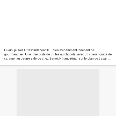
Ouaip, je sais ! C'est indécent !!! ... bien évidemment indécent de
gourmandise ! Une jolie boîte de truffes au chocolat avec un coeur liquide de
caramel au beurre salé de chez Benoît Nihant trônait sur le plan de travail de
la cuisine. Deux solutions,...