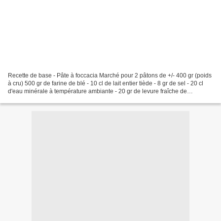
Recette de base - Pâte à foccacia Marché pour 2 pâtons de +/- 400 gr (poids
à cru) 500 gr de farine de blé - 10 cl de lait entier tiède - 8 gr de sel - 20 cl
d'eau minérale à température ambiante - 20 gr de levure fraîche de
boulanger - 12 cl d'huile...