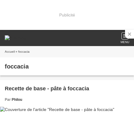
Publicité
MENU
Accueil
» foccacia
foccacia
Recette de base - pâte à foccacia
Par
Philou