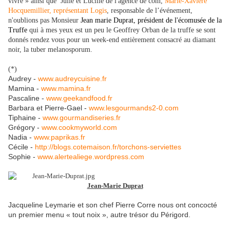
vivre » ainsi que Julie et Lucille de l'agence de com,
Marie-Xavière
Hocquemillier, représentant Logis
, responsable de l’événement,
n'oublions pas Monsieur
Jean marie Duprat, président de l'écomusée de la
Truffe
qui à mes yeux est un peu le Geoffrey Orban de la truffe se sont
donnés rendez vous pour un week-end entièrement consacré au diamant
noir, la tuber melanosporum.
(*)
Audrey -
www.audreycuisine.fr
Mamina -
www.mamina.fr
Pascaline -
www.geekandfood.fr
Barbara et Pierre-Gael -
www.lesgourmands2-0.com
Tiphaine -
www.gourmandiseries.fr
Grégory -
www.cookmyworld.com
Nadia -
www.paprikas.fr
Cécile -
http://blogs.cotemaison.fr/
torchons-serviettes
Sophie -
www.alertealiege.wordpress.com
Jean-Marie Duprat
Jacqueline Leymarie et son chef Pierre Corre nous ont concocté
un premier menu « tout noix », autre trésor du Périgord.