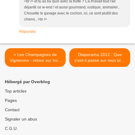
<br /> et tu as bu quoi avec la truffe ? Ca m'avait tout l'air
déjanté ce w-end ! et aussi gourmand, rustique, animalier...
Chouette le gavage avec le cochon, ici, ce sont plutôt des
chiens...<br />
Répondre
< Les Champagnes de
Diaporama 2012 : Que
Vignerons - retour sur trois
s'est-il passé sur mon blog
participations
cette année ? >
Hébergé par Overblog
Top articles
Pages
Contact
Signaler un abus
C.G.U.