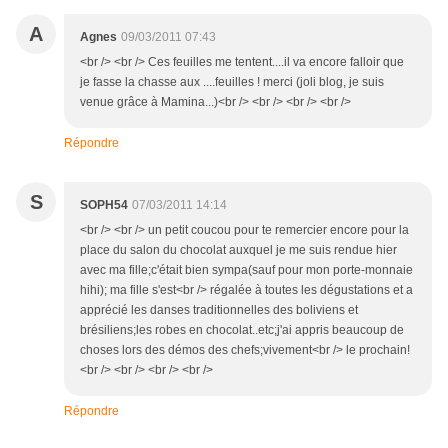
A
Agnes
09/03/2011 07:43
<br /> <br /> Ces feuilles me tentent....il va encore falloir que
je fasse la chasse aux ....feuilles ! merci (joli blog, je suis
venue grâce à Mamina...)<br /> <br /> <br /> <br />
Répondre
S
SOPH54
07/03/2011 14:14
<br /> <br /> un petit coucou pour te remercier encore pour la
place du salon du chocolat auxquel je me suis rendue hier
avec ma fille;c'était bien sympa(sauf pour mon porte-monnaie
hihi); ma fille s'est<br /> régalée à toutes les dégustations et a
apprécié les danses traditionnelles des boliviens et
brésiliens;les robes en chocolat..etc;j'ai appris beaucoup de
choses lors des démos des chefs;vivement<br /> le prochain!
<br /> <br /> <br /> <br />
Répondre