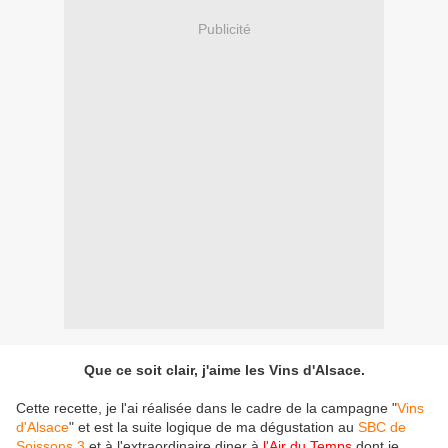
Publicité
Que ce soit clair, j'aime les Vins d'Alsace.
Cette recette, je l'ai réalisée dans le cadre de la campagne "
Vins
d'Alsace
" et est la suite logique de ma dégustation au
SBC de
Soissons 3
et à l'extraordinaire diner à
l'Air du Temps
dont je