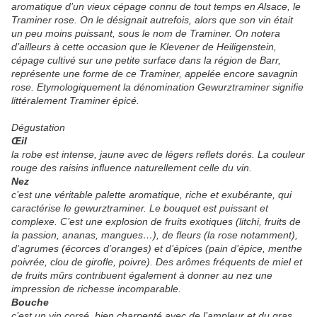
aromatique d’un vieux cépage connu de tout temps en Alsace, le
Traminer rose. On le désignait autrefois, alors que son vin était
un peu moins puissant, sous le nom de Traminer. On notera
d’ailleurs à cette occasion que le Klevener de Heiligenstein,
cépage cultivé sur une petite surface dans la région de Barr,
représente une forme de ce Traminer, appelée encore savagnin
rose. Etymologiquement la dénomination Gewurztraminer signifie
littéralement Traminer épicé.
Dégustation
Œil
la robe est intense, jaune avec de légers reflets dorés. La couleur
rouge des raisins influence naturellement celle du vin.
Nez
c’est une véritable palette aromatique, riche et exubérante, qui
caractérise le gewurztraminer. Le bouquet est puissant et
complexe. C’est une explosion de fruits exotiques (litchi, fruits de
la passion, ananas, mangues…), de fleurs (la rose notamment),
d’agrumes (écorces d’oranges) et d’épices (pain d’épice, menthe
poivrée, clou de girofle, poivre). Des arômes fréquents de miel et
de fruits mûrs contribuent également à donner au nez une
impression de richesse incomparable.
Bouche
c’est un vin corsé, bien charpenté avec de l’ampleur et du gras.