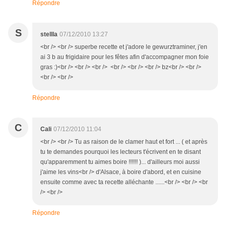
Répondre
S
stellla
07/12/2010 13:27
<br /> <br /> superbe recette et j'adore le gewurztraminer, j'en
ai 3 b au frigidaire pour les fêtes afin d'accompagner mon foie
gras :)<br /> <br /> <br /> <br /> <br /> <br /> bz<br /> <br />
<br /> <br />
Répondre
C
Cali
07/12/2010 11:04
<br /> <br /> Tu as raison de le clamer haut et fort ... ( et après
tu te demandes pourquoi les lecteurs t'écrivent en te disant
qu'apparemment tu aimes boire !!!!!! )... d'ailleurs moi aussi
j'aime les vins<br /> d'Alsace, à boire d'abord, et en cuisine
ensuite comme avec ta recette alléchante ......<br /> <br /> <br
/> <br />
Répondre