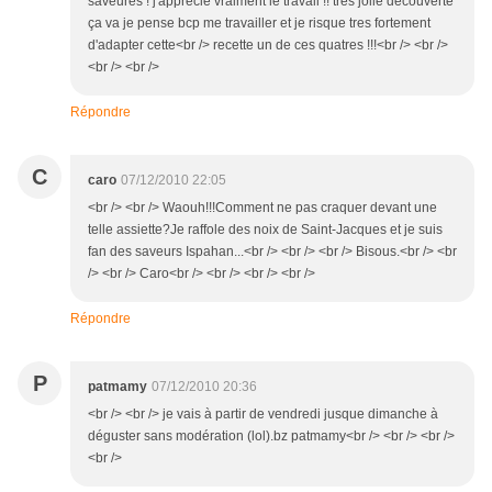
saveures ! j'apprecie vraiment le travail !! très jolie decouverte
ça va je pense bcp me travailler et je risque tres fortement
d'adapter cette<br /> recette un de ces quatres !!!<br /> <br />
<br /> <br />
Répondre
C
caro
07/12/2010 22:05
<br /> <br /> Waouh!!!Comment ne pas craquer devant une
telle assiette?Je raffole des noix de Saint-Jacques et je suis
fan des saveurs Ispahan...<br /> <br /> <br /> Bisous.<br /> <br
/> <br /> Caro<br /> <br /> <br /> <br />
Répondre
P
patmamy
07/12/2010 20:36
<br /> <br /> je vais à partir de vendredi jusque dimanche à
déguster sans modération (lol).bz patmamy<br /> <br /> <br />
<br />