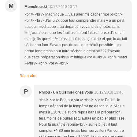
M
Mumukouski
10/12/2010 13:17
<br /> <br /> Magnifique ... vais aller me cacher moi :-)<br />
<br /> <br /> J'ai lu 2x pour tout comprendre mais y a un petit
truc qui m'échappe .. au départ en voyant les photos sans
lire j'aurais cru que les feuilles étaient faites à base d'isomalt
mais je lis que<br /> tu as utilisé de la gelatine et que tu as fait
sécher au four. Savais pas du tout que c'était possible... ça
prend longtemps pour faire sécher la gelatine??? J'avoue
que cette préparation<br /> m'intrigue<br /> <br /> <br /> merci
:-)<br /> <br /> <br /> <br />
Répondre
P
Philou - Un Cuisinier chez Vous
10/12/2010 13:46
<br /> <br /> Bonjour,<br /> <br /> <br /> En fait, le
temps dépend de la température de ton four. Si tu le
mets à 120°C, le sucre repris dans la préparation
fera moins de bulles et tu auras un papier plus lisse.
Pour la quantité reprise<br /> sur le billet, il faut
compter +/- 30 min (mais bien surveiller) Par contre
si tu pousses ton four à 150°C, le sucre va au cours