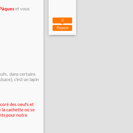
 Pâques
et vous
0
Repost
eufs, dans certains
lsace), c'est un lapin
écoré des oeufs et
e la cachette où se
ints pour notre