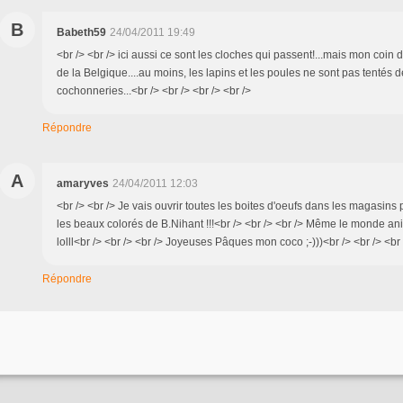
B
Babeth59
24/04/2011 19:49
<br /> <br /> ici aussi ce sont les cloches qui passent!...mais mon coin 
de la Belgique....au moins, les lapins et les poules ne sont pas tentés d
cochonneries...<br /> <br /> <br /> <br />
Répondre
A
amaryves
24/04/2011 12:03
<br /> <br /> Je vais ouvrir toutes les boites d'oeufs dans les magasins p
les beaux colorés de B.Nihant !!!<br /> <br /> <br /> Même le monde ani
lolll<br /> <br /> <br /> Joyeuses Pâques mon coco ;-)))<br /> <br /> <br 
Répondre