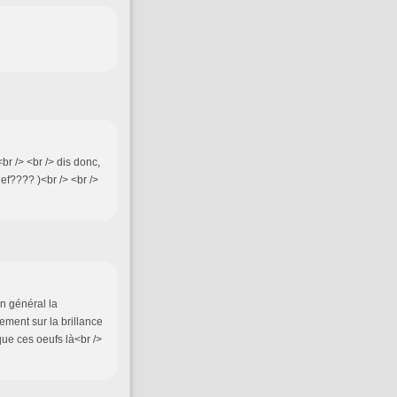
 <br /> <br /> dis donc,
ef???? )<br /> <br />
en général la
dement sur la brillance
 que ces oeufs là<br />