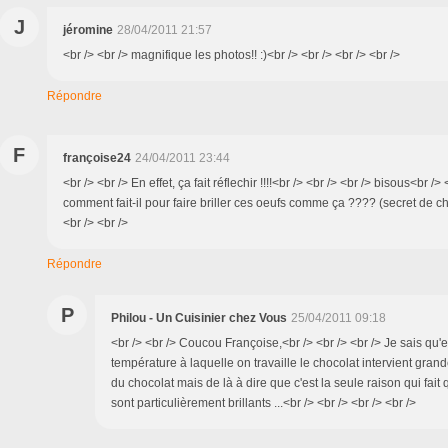
J
jéromine
28/04/2011 21:57
<br /> <br /> magnifique les photos!! :)<br /> <br /> <br /> <br />
Répondre
F
françoise24
24/04/2011 23:44
<br /> <br /> En effet, ça fait réflechir !!!!<br /> <br /> <br /> bisous<br />
comment fait-il pour faire briller ces oeufs comme ça ???? (secret de ch
<br /> <br />
Répondre
P
Philou - Un Cuisinier chez Vous
25/04/2011 09:18
<br /> <br /> Coucou Françoise,<br /> <br /> <br /> Je sais qu'
température à laquelle on travaille le chocolat intervient gran
du chocolat mais de là à dire que c'est la seule raison qui fait
sont particulièrement brillants ...<br /> <br /> <br /> <br />