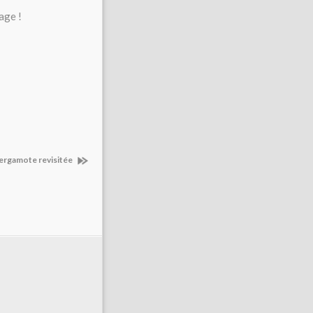
age !
bergamote revisitée