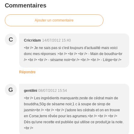
Commentaires
Ajouter un commentaire
C
Cricridam
14/07/2012 15:40
<br /> Je ne sais pas si c'est toujours d'actualité mais voici
donc mes réponses :<br /> <br /> <br /> - Main de boudha<br
/> <br /> <br /> - sésame noir<br /> <br /> <br /> - Liège<br />
Répondre
G
gentilini
08/07/2012 15:54
<br /> Les ingrédients manquants:zeste de cédrat main de
bouddha,50g de sésame noir,1 c à soupe de sirop de
jasmin<br /> <br /> <br /> j'adore les cédrats et on en trouve
en Corse,terre rêvée pour les agrumes.<br /> <br /> <br />
Dès qu'une recette est publiée qui utilise ce produit,je la note.
<br />