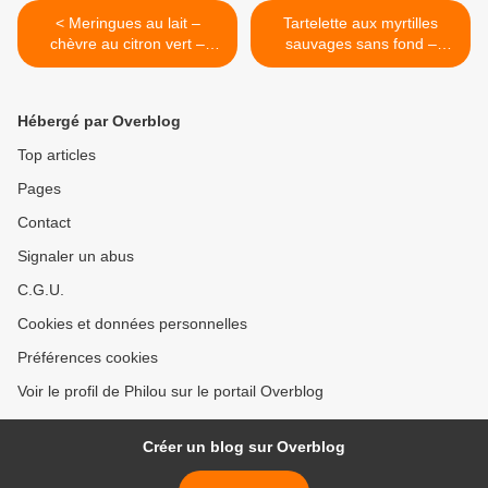
< Meringues au lait –
Tartelette aux myrtilles
chèvre au citron vert –
sauvages sans fond –
quelques herbes
Chiboust à la verveine-
citronnelle >
Hébergé par Overblog
Top articles
Pages
Contact
Signaler un abus
C.G.U.
Cookies et données personnelles
Préférences cookies
Voir le profil de Philou sur le portail Overblog
Créer un blog sur Overblog