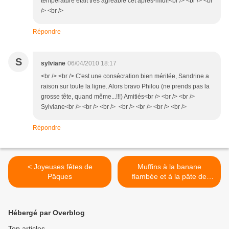
température était très agréable cet après-midi!<br /> <br /> <br
/> <br />
Répondre
S
sylviane
06/04/2010 18:17
<br /> <br /> C'est une consécration bien méritée, Sandrine a
raison sur toute la ligne. Alors bravo Philou (ne prends pas la
grosse tête, quand même...!!!) Amitiés<br /> <br /> <br />
Sylviane<br /> <br /> <br /> <br /> <br /> <br /> <br />
Répondre
< Joyeuses fêtes de
Muffins à la banane
Pâques
flambée et à la pâte de
goyave >
Hébergé par Overblog
Top articles