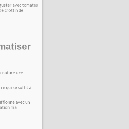
éguster avec tomates
de crottin de
matiser
 « nature » ce
re qui se suffit à
bufflonne avec un
ation m’a