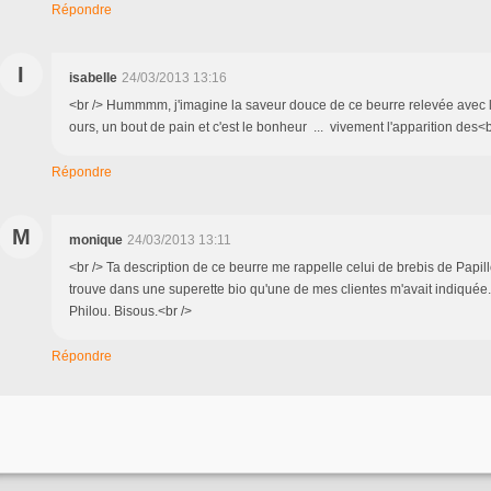
Répondre
I
isabelle
24/03/2013 13:16
<br /> Hummmm, j'imagine la saveur douce de ce beurre relevée avec le b
ours, un bout de pain et c'est le bonheur ... vivement l'apparition des<b
Répondre
M
monique
24/03/2013 13:11
<br /> Ta description de ce beurre me rappelle celui de brebis de Papill
trouve dans une superette bio qu'une de mes clientes m'avait indiqu
Philou. Bisous.<br />
Répondre