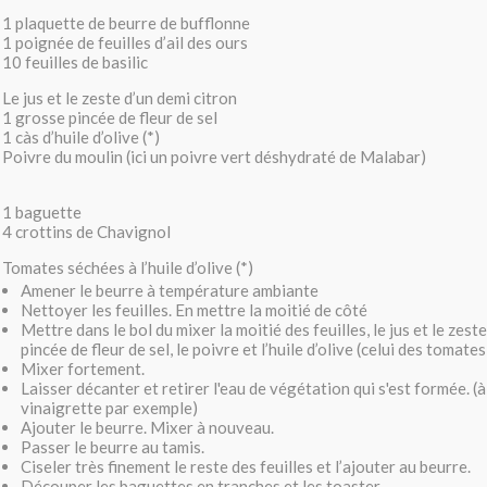
1 plaquette de beurre de bufflonne
1 poignée de feuilles d’ail des ours
10 feuilles de basilic
Le jus et le zeste d’un demi citron
1 grosse pincée de fleur de sel
1 càs d’huile d’olive (*)
Poivre du moulin (ici un poivre vert déshydraté de Malabar)
1 baguette
4 crottins de Chavignol
Tomates séchées à l’huile d’olive (*)
Amener le beurre à température ambiante
Nettoyer les feuilles. En mettre la moitié de côté
Mettre dans le bol du mixer la moitié des feuilles, le jus et le zest
pincée de fleur de sel, le poivre et l’huile d’olive (celui des tomates
Mixer fortement.
Laisser décanter et retirer l'eau de végétation qui s'est formée. (à
vinaigrette par exemple)
Ajouter le beurre. Mixer à nouveau.
Passer le beurre au tamis.
Ciseler très finement le reste des feuilles et l’ajouter au beurre.
Découper les baguettes en tranches et les toaster.