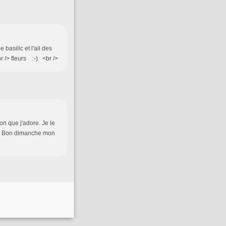
asilic et l'ail des
r /> fleurs :-) <br />
on que j'adore. Je le
ée. Bon dimanche mon