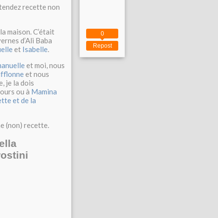
ntendez recette non
la maison. C’était
0
ernes d’Ali Baba
Repost
elle
et
Isabelle
.
anuelle
et moi, nous
ufflonne
et nous
 je la dois
 ours ou à
Mamina
tte et de la
e (non) recette.
ella
ostini