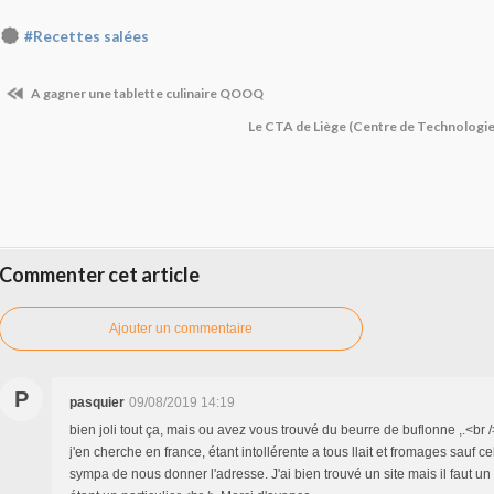
#Recettes salées
A gagner une tablette culinaire QOOQ
Le CTA de Liège (Centre de Technologie
Commenter cet article
Ajouter un commentaire
P
pasquier
09/08/2019 14:19
bien joli tout ça, mais ou avez vous trouvé du beurre de buflonne ,.<br 
j'en cherche en france, étant intollérente a tous llait et fromages sauf cel
sympa de nous donner l'adresse. J'ai bien trouvé un site mais il faut un 