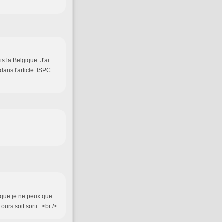
is la Belgique. J'ai
ans l'article. ISPC
x que je ne peux que
urs soit sorti...<br />