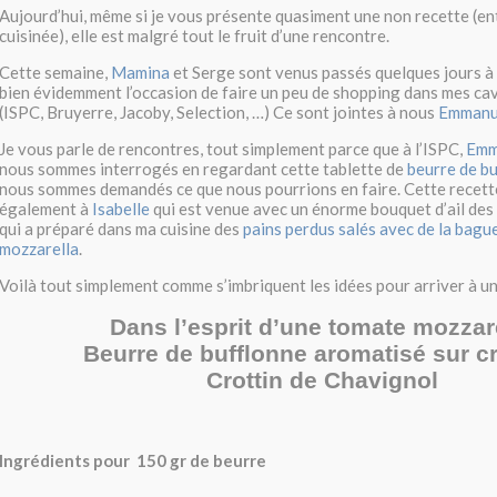
Aujourd’hui, même si je vous présente quasiment une non recette (e
cuisinée), elle est malgré tout le fruit d’une rencontre.
Cette semaine,
Mamina
et Serge sont venus passés quelques jours à 
bien évidemment l’occasion de faire un peu de shopping dans mes cav
(ISPC, Bruyerre, Jacoby, Selection, …) Ce sont jointes à nous
Emmanu
Je vous parle de rencontres, tout simplement parce que à l’ISPC,
Emm
nous sommes interrogés en regardant cette tablette de
beurre de b
nous sommes demandés ce que nous pourrions en faire. Cette recette,
également à
Isabelle
qui est venue avec un énorme bouquet d’ail des
qui a préparé dans ma cuisine des
pains perdus salés avec de la bague
mozzarella
.
Voilà tout simplement comme s’imbriquent les idées pour arriver à un
Dans l’esprit d’une tomate mozzar
Beurre de bufflonne aromatisé sur cr
Crottin de Chavignol
Ingrédients pour 150 gr de beurre