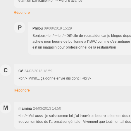
étant un particulier.<br /> Merci d'avance
Répondre
P
Philou
09/08/2019 15:29
Bonjour, <br /> <br /> Difficile de vous aider car je blogue depu
acheté mon beurre de bufflonne à l'ISPC comme c'est indiqué d
est un magasin pour professionnel de la restauration
C
Cé
24/03/2013 18:59
<br /> Mmm... ça donne envie dis donc!! <br />
Répondre
M
mamina
24/03/2013 14:50
<br /> Moi aussi, je suis comme toi, j'ai trouvé ce beurre tellement dou
trouver ton idée de l'aromatiser géniale. Vivement que tout mon ail des o