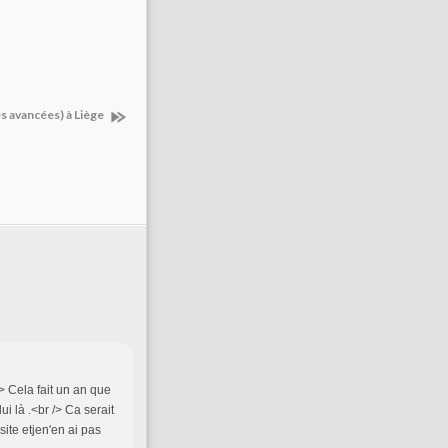
s avancées) à Liège
/> Cela fait un an que
ui là .<br /> Ca serait
site etjen'en ai pas