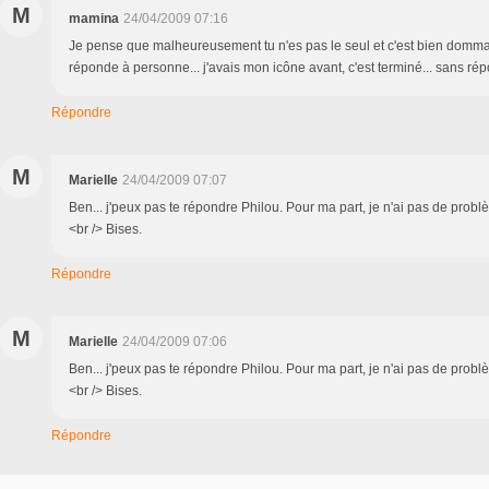
M
mamina
24/04/2009 07:16
Je pense que malheureusement tu n'es pas le seul et c'est bien domm
réponde à personne... j'avais mon icône avant, c'est terminé... sans ré
Répondre
M
Marielle
24/04/2009 07:07
Ben... j'peux pas te répondre Philou. Pour ma part, je n'ai pas de probl
<br /> Bises.
Répondre
M
Marielle
24/04/2009 07:06
Ben... j'peux pas te répondre Philou. Pour ma part, je n'ai pas de probl
<br /> Bises.
Répondre