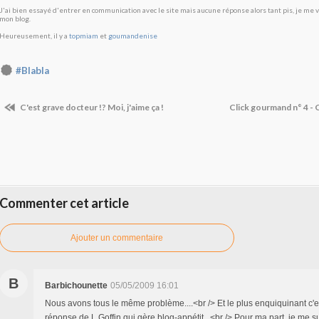
J'ai bien essayé d'entrer en communication avec le site mais aucune réponse alors tant pis, je me vo
mon blog.
Heureusement, il y a
topmiam
et
goumandenise
#Blabla
C'est grave docteur !? Moi, j'aime ça !
Click gourmand n° 4 -
Commenter cet article
Ajouter un commentaire
B
Barbichounette
05/05/2009 16:01
Nous avons tous le même problème....<br /> Et le plus enquiquinant c'e
réponse de L.Goffin qui gère blog-appétit...<br /> Pour ma part, je me 