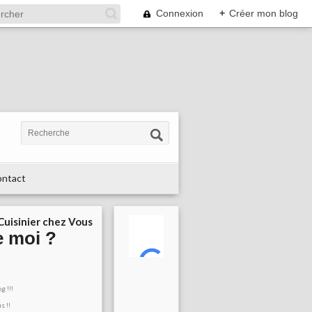
Connexion
+
Créer mon blog
ntact
 Cuisinier chez Vous
e moi ?
g !!!
s !!