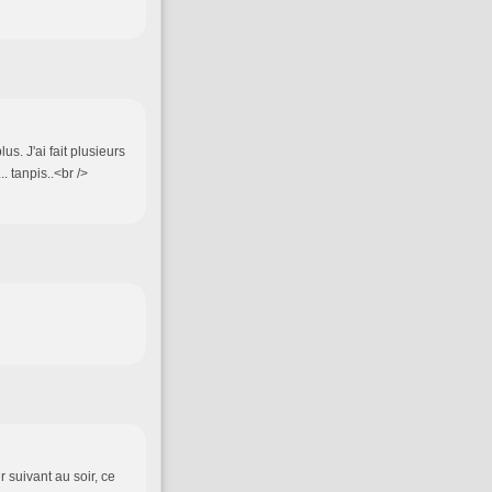
s. J'ai fait plusieurs
. tanpis..<br />
 suivant au soir, ce