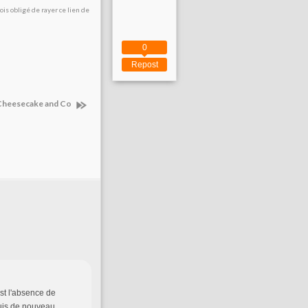
is obligé de rayer ce lien de
0
Repost
 Cheesecake and Co
st l'absence de
suis de nouveau