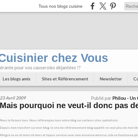
Tous nos blogs cuisine
 Cuisinier chez Vous
bérante pour vos casseroles déjantées !?
Les blogs amis
Sites et Référencement
Newsletter
Co
23 Avril 2009
Publié par
Philou - Un
Mais pourquoi ne veut-il donc pas d
Nous le faisons tous. Nous référençons tous notre blog sur certains sites spécialisés.
Depuis mon transfert sur over-blog, le site de référencement blog-appétit ne veut plus de mon blo
Malgré un an et demi de bons et loyaux services avec mon ancienne adresse, cela ne fonctionne plu