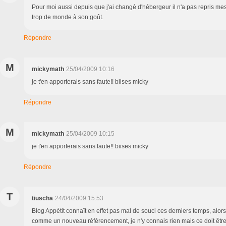
Pour moi aussi depuis que j'ai changé d'hébergeur il n'a pas repris mes l
trop de monde à son goût.
Répondre
M
mickymath
25/04/2009 10:16
je t'en apporterais sans faute!! biises micky
Répondre
M
mickymath
25/04/2009 10:15
je t'en apporterais sans faute!! biises micky
Répondre
T
tiuscha
24/04/2009 15:53
Blog Appétit connaît en effet pas mal de souci ces derniers temps, alors 
comme un nouveau référencement, je n'y connais rien mais ce doit êt