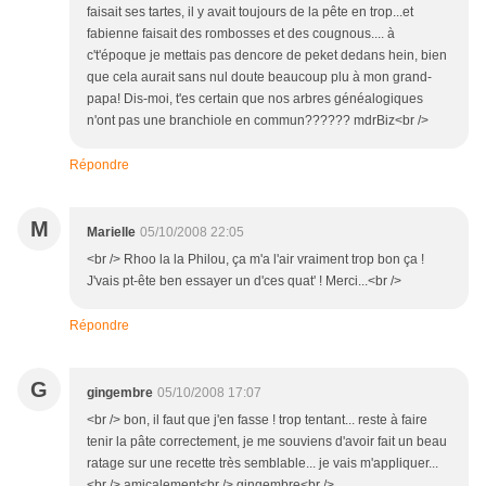
faisait ses tartes, il y avait toujours de la pête en trop...et
fabienne faisait des rombosses et des cougnous.... à
c't'époque je mettais pas dencore de peket dedans hein, bien
que cela aurait sans nul doute beaucoup plu à mon grand-
papa! Dis-moi, t'es certain que nos arbres généalogiques
n'ont pas une branchiole en commun?????? mdrBiz<br />
Répondre
M
Marielle
05/10/2008 22:05
<br /> Rhoo la la Philou, ça m'a l'air vraiment trop bon ça !
J'vais pt-ête ben essayer un d'ces quat' ! Merci...<br />
Répondre
G
gingembre
05/10/2008 17:07
<br /> bon, il faut que j'en fasse ! trop tentant... reste à faire
tenir la pâte correctement, je me souviens d'avoir fait un beau
ratage sur une recette très semblable... je vais m'appliquer...
<br /> amicalement<br /> gingembre<br />