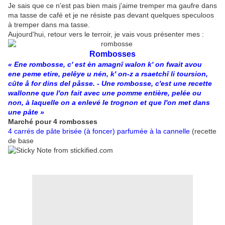
Je sais que ce n'est pas bien mais j'aime tremper ma gaufre dans
ma tasse de café et je ne résiste pas devant quelques speculoos
à tremper dans ma tasse.
Aujourd'hui, retour vers le terroir, je vais vous présenter mes :
Rombosses
« Ene
rombosse
, c' est èn
amagnî walon
k' on fwait avou
ene
peme
etire, pelêye u nén, k' on-z a rsaetchî li
toursion,
cûte å for dins del påsse. - Une rombosse, c'est une recette
wallonne que l'on fait avec une pomme entière, pelée ou
non, à laquelle on a enlevé le trognon et que l'on met dans
une pâte »
Marché pour 4 rombosses
4 carrés de pâte brisée (à foncer) parfumée à la cannelle
(recette
de base