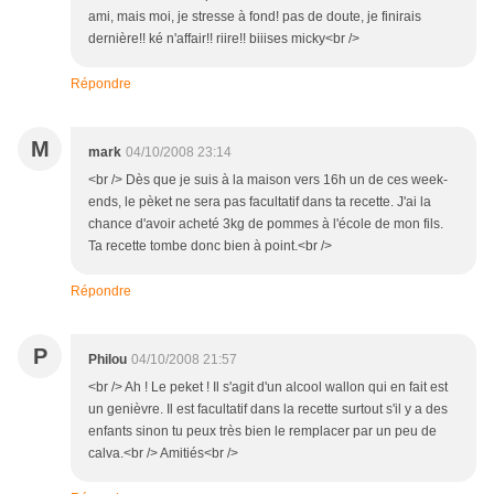
ami, mais moi, je stresse à fond! pas de doute, je finirais
dernière!! ké n'affair!! riire!! biiises micky<br />
Répondre
M
mark
04/10/2008 23:14
<br /> Dès que je suis à la maison vers 16h un de ces week-
ends, le pèket ne sera pas facultatif dans ta recette. J'ai la
chance d'avoir acheté 3kg de pommes à l'école de mon fils.
Ta recette tombe donc bien à point.<br />
Répondre
P
Philou
04/10/2008 21:57
<br /> Ah ! Le peket ! Il s'agit d'un alcool wallon qui en fait est
un genièvre. Il est facultatif dans la recette surtout s'il y a des
enfants sinon tu peux très bien le remplacer par un peu de
calva.<br /> Amitiés<br />