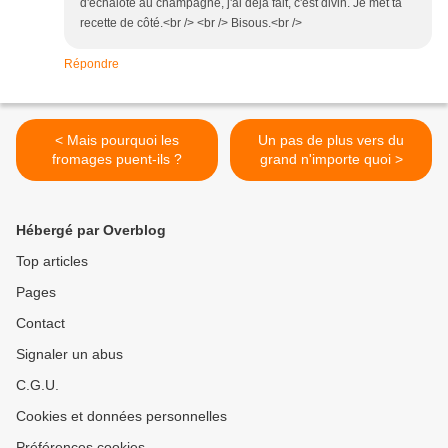
d'échalote au champagne, j'ai déjà fait, c'est divin. Je met ta
recette de côté.<br /> <br /> Bisous.<br />
Répondre
< Mais pourquoi les
Un pas de plus vers du
fromages puent-ils ?
grand n'importe quoi >
Hébergé par Overblog
Top articles
Pages
Contact
Signaler un abus
C.G.U.
Cookies et données personnelles
Préférences cookies