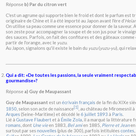
Réponse
b) Par du citron vert
C'est un agrume qui supporte bien le froid et dont le parfum est trè
originaire de Chine et il a été importé au Japon avant l'ère d'
Heia
On utilise sa peau comme une essence pour donner de la saveur. Ai
son zeste pour accompagner la soupe et de son jus pour le vinaig
des sauces. Parfois, on fait des confitures et des gâteaux comme o
partir de l'orange, avec le
yuzu
.
Au Japon, signalons qu'il existe le bain du
yuzu
(
yuzu-yu
), qui rela
Qui a dit: «De toutes les passions, la seule vraiment respectab
gourmandise»?
Réponse
a) Guy de Maupassant
Guy de Maupassant
est un
écrivain français
de la fin du XIXe siè
[1]
1850
, selon son acte de naissance
, au château de Miromesnil à
Arques
(Seine-Maritime) et décédé le
6 juillet
1893
à
Paris
.
Lié à
Gustave Flaubert
et à
Émile Zola
, il a marqué la littérature 
romans
, dont
Une vie
en 1883,
Bel ami
en 1885,
Pierre et Jean
en
surtout par ses
nouvelles
(plus de 300), parfois intitulées
contes