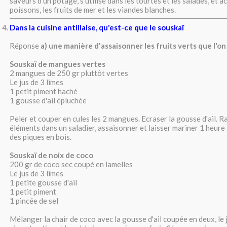
saveurs d'un potage, s'utilise dans les tourtes et les salades, et
poissons, les fruits de mer et les viandes blanches.
Dans la cuisine antillaise, qu'est-ce que le souskaï
Réponse
a) une manière d'assaisonner les fruits verts que l'on 
Souskaï de mangues vertes
2 mangues de 250 gr pluttôt vertes
Le jus de 3 limes
1 petit piment haché
1 gousse d'ail épluchée
Peler et couper en cules les 2 mangues. Ecraser la gousse d'ail. R
éléments dans un saladier, assaisonner et laisser mariner 1 heure 
des piques en bois.
Souskaï de noix de coco
200 gr de coco sec coupé en lamelles
Le jus de 3 limes
1 petite gousse d'ail
1 petit piment
1 pincée de sel
Mélanger la chair de coco avec la gousse d'ail coupée en deux, le j