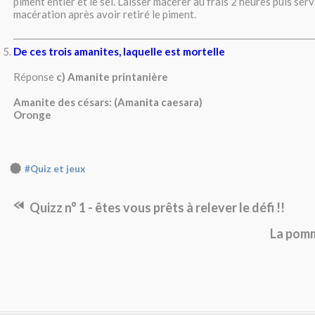
piment entier et le sel. Laisser macérer au frais 2 heures puis servi
macération après avoir retiré le piment.
De ces trois amanites, laquelle est mortelle
Réponse
c) Amanite printanière
Amanite des césars
: (
Amanita caesara)
Oronge
#Quiz et jeux
Quizz n° 1 - êtes vous prêts à relever le défi !!
La pom