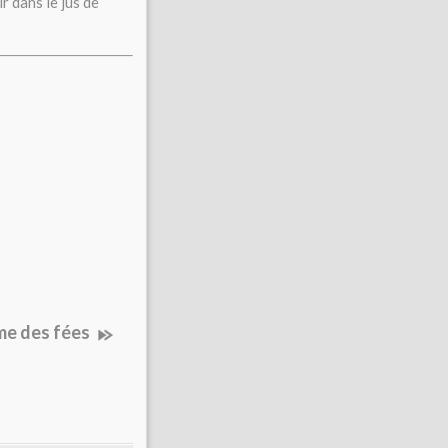
r dans le jus de
me des fées