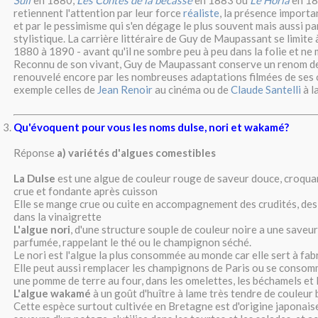
Suif
en 1880,
Les Contes de la bécasse
en 1883 ou
Le Horla
en 18
retiennent l'attention par leur force
réaliste
, la présence import
et par le pessimisme qui s'en dégage le plus souvent mais aussi par
stylistique. La carrière littéraire de Guy de Maupassant se limite 
1880 à 1890 - avant qu'il ne sombre peu à peu dans la folie et ne 
Reconnu de son vivant, Guy de Maupassant conserve un renom de
renouvelé encore par les nombreuses adaptations filmées de ses
exemple celles de
Jean Renoir
au cinéma ou de
Claude Santelli
à l
Qu'évoquent pour vous les noms dulse, nori et wakamé?
Réponse
a) variétés d'algues comestibles
La Dulse
est une algue de couleur rouge de saveur douce, croquan
crue et fondante après cuisson
Elle se mange crue ou cuite en accompagnement des crudités, des 
dans la vinaigrette
L'algue nori
, d'une structure souple de couleur noire a une saveur
parfumée, rappelant le thé ou le champignon séché.
Le nori est l'algue la plus consommée au monde car elle sert à fabr
Elle peut aussi remplacer les champignons de Paris ou se consom
une pomme de terre au four, dans les omelettes, les béchamels et 
L'algue wakamé
à un goût d'huître à lame très tendre de couleur 
Cette espèce surtout cultivée en Bretagne est d'origine japonaise