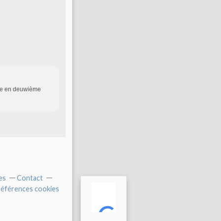
llée en deuwième
es
Contact
éférences cookies