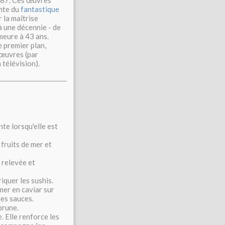
87. Ces œuvres
ante du
fantastique
 la maîtrise
à une décennie - de
meure à 43 ans.
 premier plan,
 œuvres (par
a télévision).
te lorsqu'elle est
fruits de mer et
 relevée et
iquer les sushis.
mer en caviar sur
les sauces.
brune.
. Elle renforce les