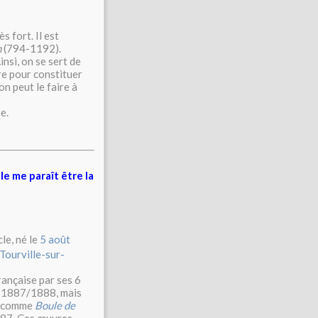
s fort. Il est
n
(794-1192).
nsi, on se sert de
re pour constituer
n peut le faire à
xe.
le me paraît être la
cle, né le
5 août
Tourville-sur-
française par ses 6
 1887/1888, mais
, comme
Boule de