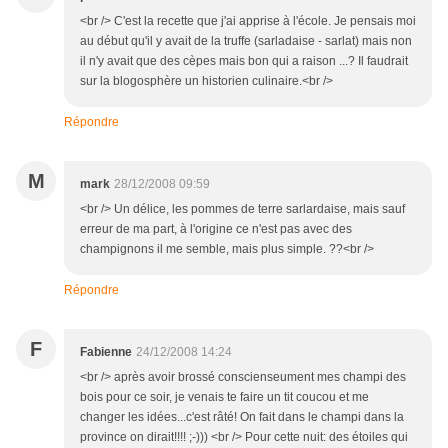
<br /> C'est la recette que j'ai apprise à l'école. Je pensais moi
au début qu'il y avait de la truffe (sarladaise - sarlat) mais non
il n'y avait que des cèpes mais bon qui a raison ...? Il faudrait
sur la blogosphère un historien culinaire.<br />
Répondre
M
mark
28/12/2008 09:59
<br /> Un délice, les pommes de terre sarlardaise, mais sauf
erreur de ma part, à l'origine ce n'est pas avec des
champignons il me semble, mais plus simple. ??<br />
Répondre
F
Fabienne
24/12/2008 14:24
<br /> après avoir brossé conscienseument mes champi des
bois pour ce soir, je venais te faire un tit coucou et me
changer les idées...c'est râté! On fait dans le champi dans la
province on dirait!!!! ;-))) <br /> Pour cette nuit: des étoiles qui