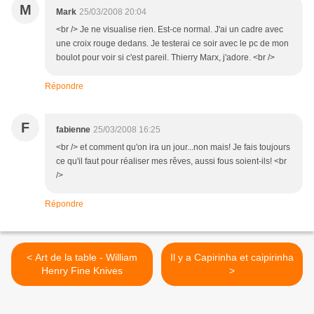
M
Mark
25/03/2008 20:04
<br /> Je ne visualise rien. Est-ce normal. J'ai un cadre avec
une croix rouge dedans. Je testerai ce soir avec le pc de mon
boulot pour voir si c'est pareil. Thierry Marx, j'adore. <br />
Répondre
F
fabienne
25/03/2008 16:25
<br /> et comment qu'on ira un jour...non mais! Je fais toujours
ce qu'il faut pour réaliser mes rêves, aussi fous soient-ils! <br
/>
Répondre
< Art de la table - William
Il y a Capirinha et caipirinha
Henry Fine Knives
>