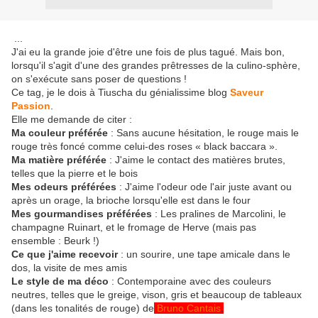
...
J'ai eu la grande joie d'être une fois de plus tagué. Mais bon,
lorsqu'il s'agit d'une des grandes prêtresses de la culino-sphère,
on s'exécute sans poser de questions !
Ce tag, je le dois à Tiuscha du génialissime blog
Saveur
Passion
.
Elle me demande de citer :
Ma couleur préférée
: Sans aucune hésitation, le rouge mais le
rouge très foncé comme celui-des roses « black baccara ».
Ma matière préférée
: J'aime le contact des matières brutes,
telles que la pierre et le bois
Mes odeurs préférées
: J'aime l'odeur ode l'air juste avant ou
après un orage, la brioche lorsqu'elle est dans le four
Mes gourmandises préférées
: Les pralines de Marcolini, le
champagne Ruinart, et le fromage de Herve (mais pas
ensemble : Beurk !)
Ce que j'aime recevoir
: un sourire, une tape amicale dans le
dos, la visite de mes amis
Le style de ma déco
: Contemporaine avec des couleurs
neutres, telles que le greige, vison, gris et beaucoup de tableaux
(dans les tonalités de rouge) de
Bruno Cantais
.