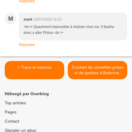
Répondre
M
mark
20/07/2008 16:22
<br /> Quasiment impossible à réaliser chez soi. Il faudra
donc y aller Philou.<br />
Répondre
< Trucs et astuces
Cookies de crevettes grises
et de jambon d'Ardennes
parfumées à la gueuze >
Hébergé par Overblog
Top articles
Pages
Contact
Signaler un abus