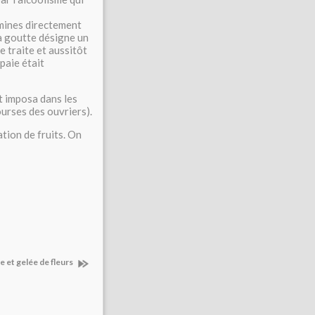
 mines directement
la goutte désigne un
e traite et aussitôt
paie était
et imposa dans les
ourses des ouvriers).
ation de fruits. On
 et gelée de fleurs