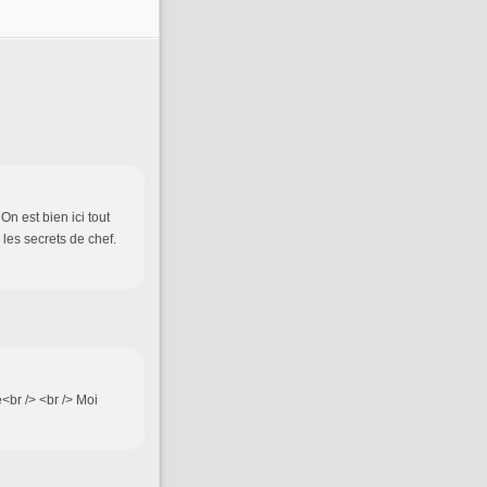
On est bien ici tout
 les secrets de chef.
e<br /> <br /> Moi