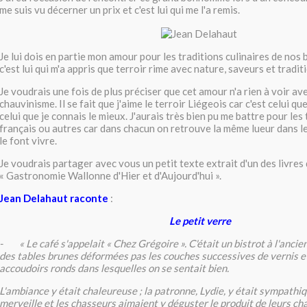
me suis vu décerner un prix et c'est lui qui me l'a remis.
Je lui dois en partie mon amour pour les traditions culinaires de nos 
c'est lui qui m'a appris que terroir rime avec nature, saveurs et tradit
Je voudrais une fois de plus préciser que cet amour n'a rien à voir a
chauvinisme. Il se fait que j'aime le terroir Liégeois car c'est celui que
celui que je connais le mieux. J'aurais très bien pu me battre pour les
français ou autres car dans chacun on retrouve la même lueur dans l
le font vivre.
Je voudrais partager avec vous un petit texte extrait d'un des livre
« Gastronomie Wallonne d'Hier et d'Aujourd'hui ».
Jean Delahaut raconte
:
Le petit verre
- « Le café s'appelait « Chez Grégoire ». C'était un bistrot à l'anci
des tables brunes déformées pas les couches successives de vernis e
accoudoirs ronds dans lesquelles on se sentait bien.
L'ambiance y était chaleureuse ; la patronne, Lydie, y était sympathiqu
merveille et les chasseurs aimaient y déguster le produit de leurs cha