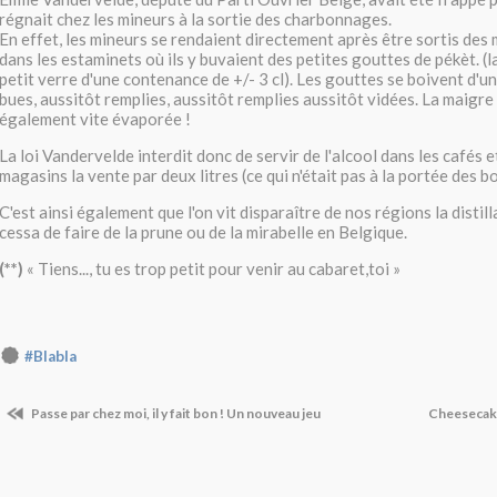
régnait chez les mineurs à la sortie des charbonnages.
En effet, les mineurs se rendaient directement après être sortis des
dans les estaminets où ils y buvaient des petites gouttes de pékèt. (
petit verre d'une contenance de +/- 3 cl). Les gouttes se boivent d'un
bues, aussitôt remplies, aussitôt remplies aussitôt vidées. La maigre 
également vite évaporée !
La loi Vandervelde interdit donc de servir de l'alcool dans les cafés 
magasins la vente par deux litres (ce qui n'était pas à la portée des b
C'est ainsi également que l'on vit disparaître de nos régions la distill
cessa de faire de la prune ou de la mirabelle en Belgique.
(**)
« Tiens..., tu es trop petit pour venir au cabaret,toi »
#Blabla
Passe par chez moi, il y fait bon ! Un nouveau jeu
Cheesecake