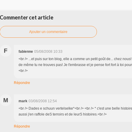
Commenter cet article
Ajouter un commentaire
F
fabienne
05/08/2008 10:33
<br /> ...et puis sur ton blog, elle a comme un petit goût de... chez nous! 
de même tu ne trouves pas! Je t'embrasse et je pense fort fort à toi pour
<br />
Répondre
M
mark
03/08/2008 12:54
<br /> Dades e schuun vertelselke*<br /> <br /> * c'est une belle histoir
aussi j'en raffole deS terroirs et de leurS histoires.<br />
Répondre