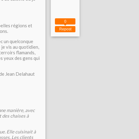
0
belles régions et
Repost
ions.
vec un quelconque
 je vis au quotidien,
 terroirs flamands,
es yeux des gens qui
s de Jean Delahaut
enne manière, avec
t des chaises à
e. Elle cuisinait à
sses. Les clients