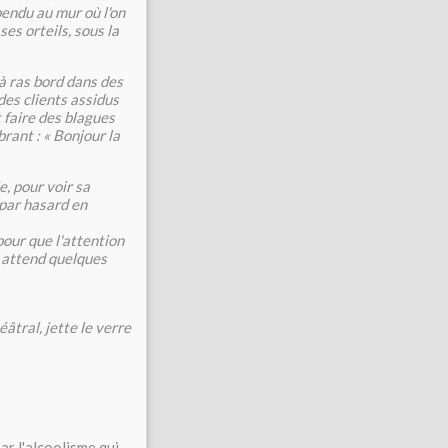
pendu au mur où l'on
ses orteils, sous la
 à ras bord dans des
des clients assidus
it faire des blagues
brant : « Bonjour la
e, pour voir sa
 par hasard en
pour que l'attention
, attend quelques
éâtral, jette le verre
ar l'alcoolisme qui