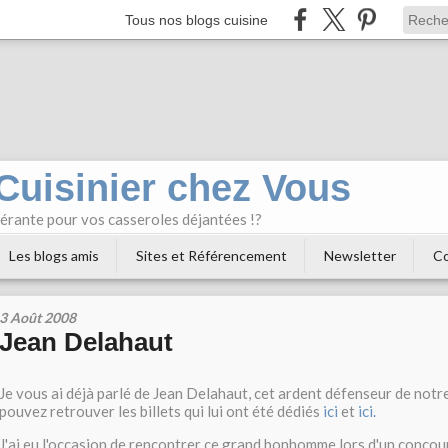
Tous nos blogs cuisine
 Cuisinier chez Vous
bérante pour vos casseroles déjantées !?
Les blogs amis
Sites et Référencement
Newsletter
Co
3 Août 2008
Jean Delahaut
Je vous ai déjà parlé de Jean Delahaut, cet ardent défenseur de notre
pouvez retrouver les billets qui lui ont été dédiés
ici
et
ici.
J'ai eu l'occasion de rencontrer ce grand bonhomme lors d'un concour