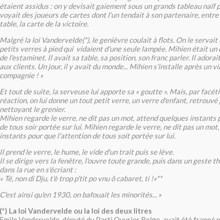
étaient assidus : on y devisait gaiement sous un grands tableau naïf 
voyait des joueurs de cartes dont l'un tendait à son partenaire, entre 
table, la carte de la victoire.
Malgré la loi Vandervelde(*), le genièvre coulait à flots. On le servait
petits verres à pied qui vidaient d'une seule lampée. Mihien était un 
de l'estaminet. Il avait sa table, sa position, son franc parler. Il adora
aux clients. Un jour, il y avait du monde... Mihien s'installe après un vi
compagnie ! »
Et tout de suite, la serveuse lui apporte sa « goutte ». Mais, par facéti
réaction, on lui donne un tout petit verre, un verre d'enfant, retrouvé
nettoyant le grenier.
Mihien regarde le verre, ne dit pas un mot, attend quelques instants 
de tous soir portée sur lui. Mihien regarde le verre, ne dit pas un mot
instants pour que l'attention de tous soit portée sur lui.
Il prend le verre, le hume, le vide d'un trait puis se lève.
Il se dirige vers la fenêtre, l'ouvre toute grande, puis dans un geste th
dans la rue en s'écriant :
« Té, non di Dju, t'è trop p'tit po vnu ô cabaret, ti !»**
C'est ainsi qu'en 1930, on bafouait les minorités... »
(*) La loi Vandervelde ou la loi des deux litres
Emile Vandervelde, député du Parti Ouvrier Belge, avait été frappé p