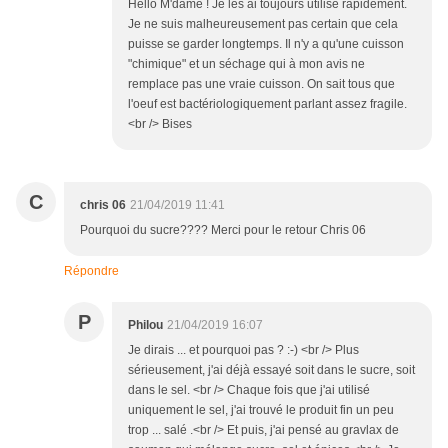
Hello M'dame ! Je les ai toujours utilisé rapidement.
Je ne suis malheureusement pas certain que cela
puisse se garder longtemps. Il n'y a qu'une cuisson
"chimique" et un séchage qui à mon avis ne
remplace pas une vraie cuisson. On sait tous que
l'oeuf est bactériologiquement parlant assez fragile.
<br /> Bises
C
chris 06
21/04/2019 11:41
Pourquoi du sucre???? Merci pour le retour Chris 06
Répondre
P
Philou
21/04/2019 16:07
Je dirais ... et pourquoi pas ? :-) <br /> Plus
sérieusement, j'ai déjà essayé soit dans le sucre, soit
dans le sel. <br /> Chaque fois que j'ai utilisé
uniquement le sel, j'ai trouvé le produit fin un peu
trop ... salé .<br /> Et puis, j'ai pensé au gravlax de