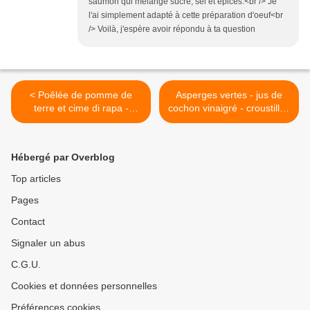
saumon qui mélange sucre, sel et épices.<br /> Je
l'ai simplement adapté à cette préparation d'oeuf<br
/> Voilà, j'espère avoir répondu à ta question
< Poêlée de pomme de
Asperges vertes - jus de
terre et cime di rapa -
cochon vinaigré - croustilles
scarmoza affumicata
et jaune d'oeuf séché >
Hébergé par Overblog
Top articles
Pages
Contact
Signaler un abus
C.G.U.
Cookies et données personnelles
Préférences cookies