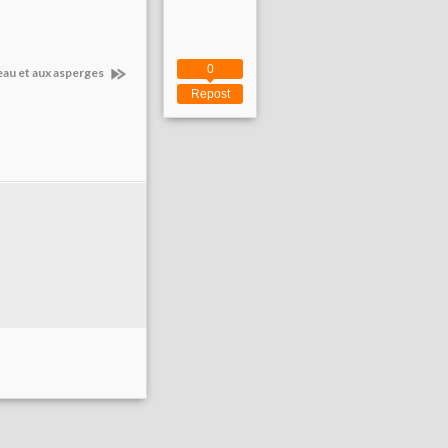
0
teau et aux asperges
Repost