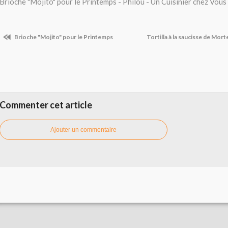
Brioche "Mojito" pour le Printemps - Philou - Un Cuisinier chez Vous
Brioche "Mojito" pour le Printemps
Tortilla à la saucisse de Mor
Commenter cet article
Ajouter un commentaire