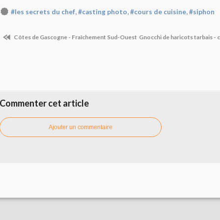
,
,
,
#les secrets du chef
#casting photo
#cours de cuisine
#siphon
Côtes de Gascogne - Fraîchement Sud-Ouest
Gnocchi de haricots tarbais -
Commenter cet article
Ajouter un commentaire