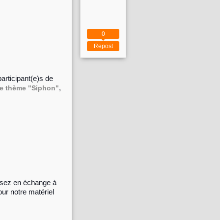
0
Repost
articipant(e)s de
,
le thème "Siphon"
risez en échange à
our notre matériel