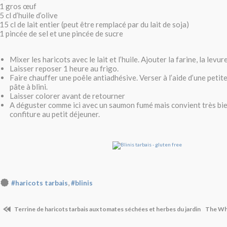
1 gros œuf
5 cl d’huile d’olive
15 cl de lait entier (peut être remplacé par du lait de soja)
1 pincée de sel et une pincée de sucre
Mixer les haricots avec le lait et l’huile. Ajouter la farine, la levure,
Laisser reposer 1 heure au frigo.
Faire chauffer une poêle antiadhésive. Verser à l’aide d’une petit
pâte à blini.
Laisser colorer avant de retourner
A déguster comme ici avec un saumon fumé mais convient très bie
confiture au petit déjeuner.
,
#haricots tarbais
#blinis
Terrine de haricots tarbais aux tomates séchées et herbes du jardin
The Whi