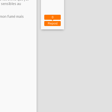
 sensibles au
aumon fumé mais
0
Repost