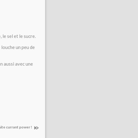
 le sel et le sucre.
e louche un peu de
n aussi avec une
te currant power !