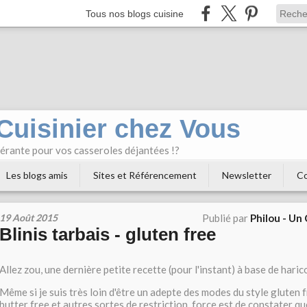
Tous nos blogs cuisine
 Cuisinier chez Vous
bérante pour vos casseroles déjantées !?
Les blogs amis
Sites et Référencement
Newsletter
Co
19 Août 2015
Publié par
Philou - Un
Blinis tarbais - gluten free
Allez zou, une dernière petite recette (pour l'instant) à base de haric
Même si je suis très loin d'être un adepte des modes du style gluten f
butter free et autres sortes de restriction, force est de constater que 