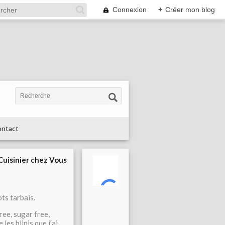
Connexion
+
Créer mon blog
ntact
 Cuisinier chez Vous
ots tarbais.
ree, sugar free,
les blinis que j'ai