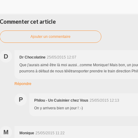
Commenter cet article
Ajouter un commentaire
D
Dr Chocolatine
25/05/2015 12:07
Que j'aurais aimé être là moi aussi...comme Monique! Mais bon, un jou
pourrons à défaut de nous télétransporter prendre le train direction Phi
Répondre
P
Philou - Un Cuisinier chez Vous
25/05/2015 12:13
On y arrivera bien un jour ! :-)
M
Monique
25/05/2015 11:22