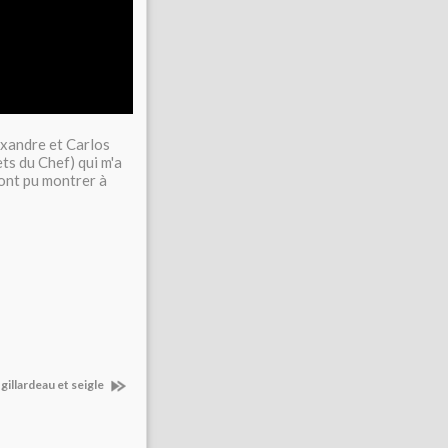
exandre et Carlos
ts du Chef) qui m'a
 ont pu montrer à
gillardeau et seigle