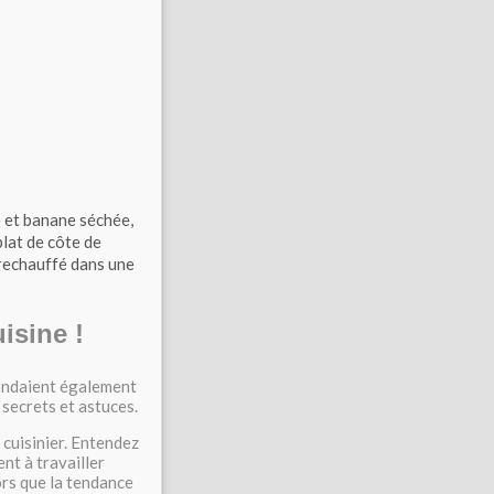
e et banane séchée,
plat de côte
de
rechauffé dans une
isine !
pondaient également
s secrets et astuces.
 cuisinier. Entendez
ent à travailler
lors que la tendance