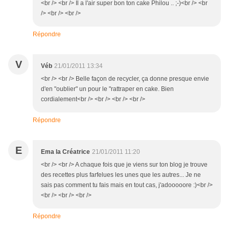
<br /> <br /> Il a l'air super bon ton cake Philou .. ;-)<br /> <br
/> <br /> <br />
Répondre
V
Véb
21/01/2011 13:34
<br /> <br /> Belle façon de recycler, ça donne presque envie
d'en "oublier" un pour le "rattraper en cake. Bien
cordialement<br /> <br /> <br /> <br />
Répondre
E
Ema la Créatrice
21/01/2011 11:20
<br /> <br /> A chaque fois que je viens sur ton blog je trouve
des recettes plus farfelues les unes que les autres... Je ne
sais pas comment tu fais mais en tout cas, j'adooooore :)<br />
<br /> <br /> <br />
Répondre