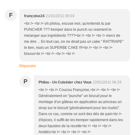
F
françoise24
21/01/2011 00:03
<br /> <br /> oh philou, escuse moi, qu'entends tu par
PUNCHER ??? tremper dans le punch ou vraiment le
melanger aux ingrédients ????<br /> <br /> <br /> merci de
me dire ... En tout cas, on ne dirait pas un cake " RATTRAPE"
le tien, mais un SUPERBE CAKE !!!!<br /> <br /> <br />
bisous<br /> <br /> <br /> <br />
Répondre
P
Philou - Un Cuisinier chez Vous
22/01/2011 06:29
<br /> <br /> Coucou Françoise,<br /> <br /> <br />
Généralement on "punche" un biscuit pour le
montage d'un gâteau en application au pinceau un
sirop sur le biscuit 'généralement pour les roulés".
Dans ce cas, comme ce sont des dés de pain<br />
d'épices, il suffit de les tremper rapidement dans les
deux liquides de la recette<br /> <br /> <br />
Amitiés<br /> <br /> <br /> <br />