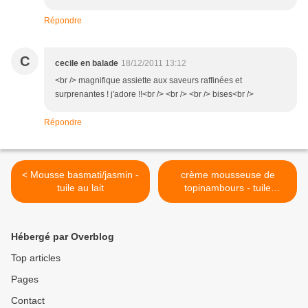
Répondre
C
cecile en balade
18/12/2011 13:12
<br /> magnifique assiette aux saveurs raffinées et
surprenantes ! j'adore !!<br /> <br /> <br /> bises<br />
Répondre
< Mousse basmati/jasmin -
crème mousseuse de
tuile au lait
topinambours - tuile
"saveurs de cèpes" >
Hébergé par Overblog
Top articles
Pages
Contact