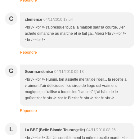
Répondre
C
clemence
04/11/2010 13:54
<br /> <br /> j'a presque tout a la maison sauf la courge. J'en
achète dimanche au marché et je fait ça.. Merci !<br /> <br />
<br /> <br />
Répondre
G
Gourmandenise
04/11/2010 09:13
<br /> <br /> Humm, ton assiette me fait de l'oeil... ta recette a
vraiment l'air délicieuse ! ce sirop de liège est vraiment
magique, tu l'utilise à toutes les "sauces" ! j'ai hâte de le
goûter.<br /> <br /> <br /> Biz<br /> <br /> <br /> <br />
Répondre
L
La BBT (Belle Blonde Tourangelle)
04/11/2010 08:26
<br /> <br /> J'ai fait sensiblement la même recette mardi...<br