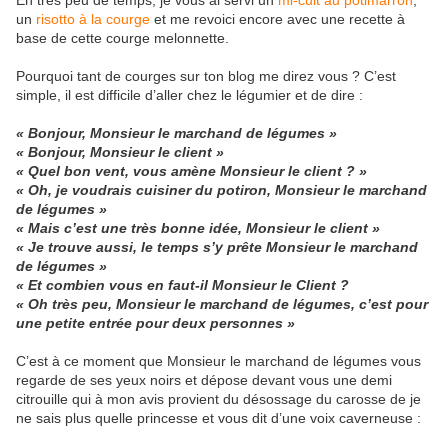
En très peu de temps, je vous ai servi un
mi-cuit au potimarron
,
un
risotto à la courge
et me revoici encore avec une recette à
base de cette courge melonnette.
Pourquoi tant de courges sur ton blog me direz vous ? C’est
simple, il est difficile d’aller chez le légumier et de dire :
« Bonjour, Monsieur le marchand de légumes »
« Bonjour, Monsieur le client »
« Quel bon vent, vous amène Monsieur le client ? »
« Oh, je voudrais cuisiner du potiron, Monsieur le marchand
de légumes »
« Mais c’est une très bonne idée, Monsieur le client »
« Je trouve aussi, le temps s’y prête Monsieur le marchand
de légumes »
« Et combien vous en faut-il Monsieur le Client ?
« Oh très peu, Monsieur le marchand de légumes, c’est pour
une petite entrée pour deux personnes »
C’est à ce moment que Monsieur le marchand de légumes vous
regarde de ses yeux noirs et dépose devant vous une demi
citrouille qui à mon avis provient du désossage du carosse de je
ne sais plus quelle princesse et vous dit d’une voix caverneuse :