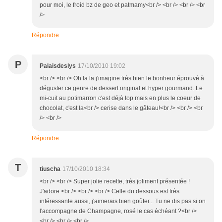
pour moi, le froid bz de geo et patmamy<br /> <br /> <br /> <br
/>
Répondre
P
Palaisdeslys
17/10/2010 19:02
<br /> <br /> Oh la la j'imagine très bien le bonheur éprouvé à
déguster ce genre de dessert original et hyper gourmand. Le
mi-cuit au potimarron c'est déjà top mais en plus le coeur de
chocolat, c'est la<br /> cerise dans le gâteau!<br /> <br /> <br
/> <br />
Répondre
T
tiuscha
17/10/2010 18:34
<br /> <br /> Super jolie recette, très joliment présentée !
J'adore.<br /> <br /> <br /> Celle du dessous est très
intéressante aussi, j'aimerais bien goûter... Tu ne dis pas si on
l'accompagne de Champagne, rosé le cas échéant ?<br />
<br /> <br /> <br />