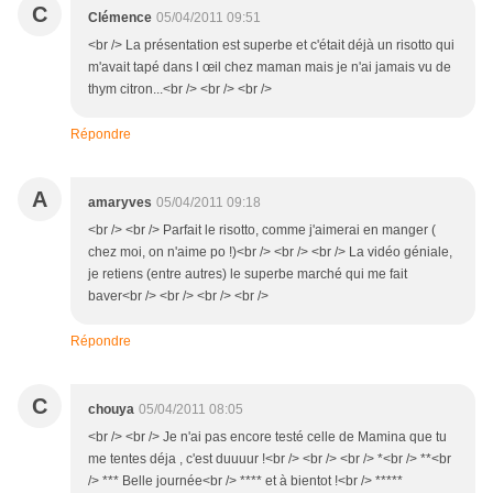
C
Clémence
05/04/2011 09:51
<br /> La présentation est superbe et c'était déjà un risotto qui
m'avait tapé dans l œil chez maman mais je n'ai jamais vu de
thym citron...<br /> <br /> <br />
Répondre
A
amaryves
05/04/2011 09:18
<br /> <br /> Parfait le risotto, comme j'aimerai en manger (
chez moi, on n'aime po !)<br /> <br /> <br /> La vidéo géniale,
je retiens (entre autres) le superbe marché qui me fait
baver<br /> <br /> <br /> <br />
Répondre
C
chouya
05/04/2011 08:05
<br /> <br /> Je n'ai pas encore testé celle de Mamina que tu
me tentes déja , c'est duuuur !<br /> <br /> <br /> *<br /> **<br
/> *** Belle journée<br /> **** et à bientot !<br /> *****