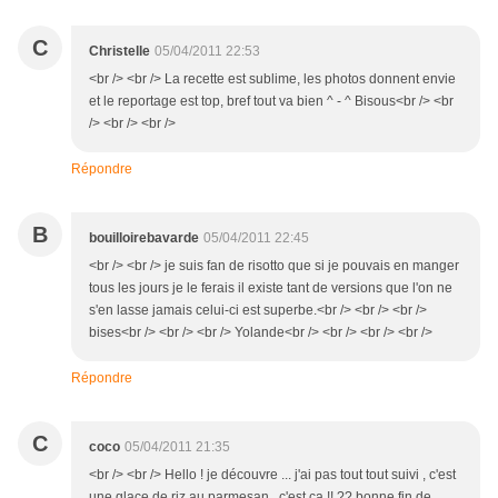
C
Christelle
05/04/2011 22:53
<br /> <br /> La recette est sublime, les photos donnent envie
et le reportage est top, bref tout va bien ^ - ^ Bisous<br /> <br
/> <br /> <br />
Répondre
B
bouilloirebavarde
05/04/2011 22:45
<br /> <br /> je suis fan de risotto que si je pouvais en manger
tous les jours je le ferais il existe tant de versions que l'on ne
s'en lasse jamais celui-ci est superbe.<br /> <br /> <br />
bises<br /> <br /> <br /> Yolande<br /> <br /> <br /> <br />
Répondre
C
coco
05/04/2011 21:35
<br /> <br /> Hello ! je découvre ... j'ai pas tout tout suivi , c'est
une glace de riz au parmesan , c'est ça !! ?? bonne fin de