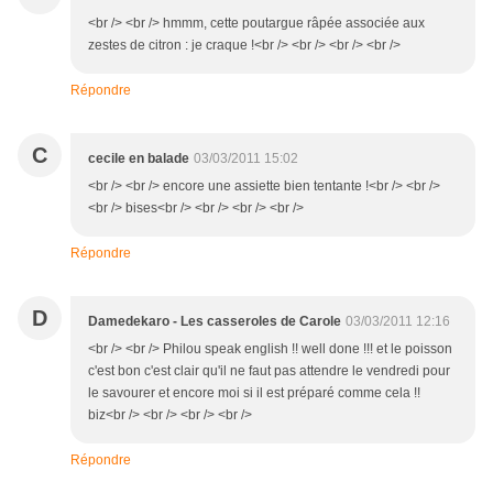
<br /> <br /> hmmm, cette poutargue râpée associée aux
zestes de citron : je craque !<br /> <br /> <br /> <br />
Répondre
C
cecile en balade
03/03/2011 15:02
<br /> <br /> encore une assiette bien tentante !<br /> <br />
<br /> bises<br /> <br /> <br /> <br />
Répondre
D
Damedekaro - Les casseroles de Carole
03/03/2011 12:16
<br /> <br /> Philou speak english !! well done !!! et le poisson
c'est bon c'est clair qu'il ne faut pas attendre le vendredi pour
le savourer et encore moi si il est préparé comme cela !!
biz<br /> <br /> <br /> <br />
Répondre