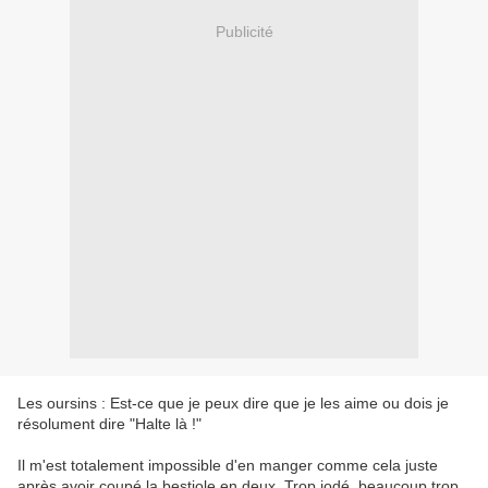
Publicité
Les oursins : Est-ce que je peux dire que je les aime ou dois je
résolument dire "Halte là !"
Il m'est totalement impossible d'en manger comme cela juste
après avoir coupé la bestiole en deux. Trop iodé, beaucoup trop