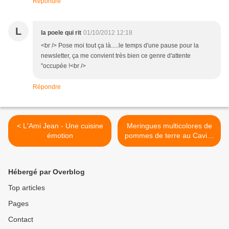
Répondre
L
la poele qui rit
01/10/2012 12:18
<br /> Pose moi tout ça là.....le temps d'une pause pour la
newsletter, ça me convient très bien ce genre d'attente
"occupée !<br />
Répondre
< L'Ami Jean - Une cuisine
Meringues multicolores de
émotion
pommes de terre au Caviar
de France >
Hébergé par Overblog
Top articles
Pages
Contact