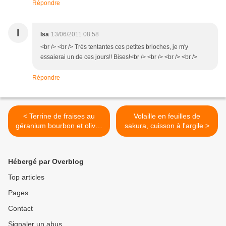
Répondre
I
Isa
13/06/2011 08:58
<br /> <br /> Très tentantes ces petites brioches, je m'y
essaierai un de ces jours!! Bises!<br /> <br /> <br /> <br />
Répondre
< Terrine de fraises au
Volaille en feuilles de
géranium bourbon et olives
sakura, cuisson à l'argile >
noires confites
Hébergé par Overblog
Top articles
Pages
Contact
Signaler un abus