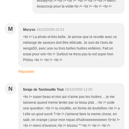
whisky<br /> <br /> <br /> <br /> <br /> <br /> Merci
beaucoup pour ta visite<br /> <br /> <br /> <br />
M
Maryse
26/10/2009 20:53
<br /> La photo et très belle. Je pense que la recette avec ce
mélange de saveurs doit être délicate. Je suis de l'avis de
senga50, avec une ou trois belles huitres entières. Fait un
essai pour voir.<br /> Surtout ne tress pas tu est super bon
Philou.<br /> <br /> <br />
Répondre
N
Neige de Tambouille Tout
26/10/2009 12:05
<br /> super beau et moi qui n'aime pas les huitres ... je me
laisserai quand meme tenter par ce beau plat ...<br /> juste
une question :<br /> la croutille, en forme de tourbillon,<br /> a
t elle un gout sucré ?<br /> j'aimerai faire la meme chose, en
salé, en orange ( pour mon repas d'halloweeeeeeeen !!)<br />
<br /> merci d'avance,<br /> bizzou ^^<br /> <br /> <br />