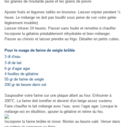
les graines de moutarde jaune et les grains de poivre
Ajouter fruits et légumes taillés en brunoise. Laisser mijoter pendant ½
heure. Le mélange ne doit pas bouillir sous peine de voir votre gelée
légèrement troublée)
Laisser infuser 24 heures. Passer sans fouler et remettre à chauffer.
Incorporer la gélatine préalablement réhydratée et bien mélanger.
Passer au chinois et laisser prendre au frigo. Détailler en petits cubes.
Pour le nuage de farine de seigle brûlée
3 dl d’eau
3 dl de lait
6 gr d’agar agar
4 feuilles de gélatine
55 gr de farine de seigle
200 gr de beurre demi sel
Saupoudrer votre farine sur une plaque allant au four. Enfourner à
200°C. La farine doit torréfier et devenir d'un beige assez soutenu.
Faire chauffer le lait mélangé avec l’eau
avec l’agar agar. Lorsque le
mélange est en ébullition, ajouter la gélatine et retirer du feu.
Incorporer la farine brûlée et mixer. Monter au beurre salé. Verser dans
un siphon et conserver au frigo.