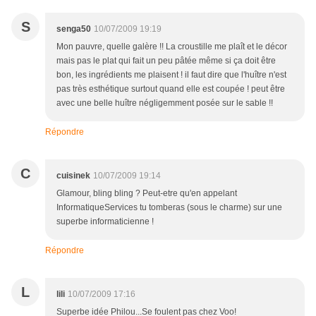
S
senga50
10/07/2009 19:19
Mon pauvre, quelle galère !! La croustille me plaît et le décor
mais pas le plat qui fait un peu pâtée même si ça doit être
bon, les ingrédients me plaisent ! il faut dire que l'huître n'est
pas très esthétique surtout quand elle est coupée ! peut être
avec une belle huître négligemment posée sur le sable !!
Répondre
C
cuisinek
10/07/2009 19:14
Glamour, bling bling ? Peut-etre qu'en appelant
InformatiqueServices tu tomberas (sous le charme) sur une
superbe informaticienne !
Répondre
L
lili
10/07/2009 17:16
Superbe idée Philou...Se foulent pas chez Voo!