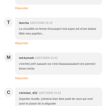
Répondre
T
tiuscha
10/07/2009 16:15
La croustille en forme d'escargot c'est super joli et ton tartare
titille mes papilles...
Répondre
M
mickymath
10/07/2009 15:42
c'est très joli!! aaaaah oui c'est râaaaaaaaalant ces pannes!
biises micky
Répondre
C
christian_d32
10/07/2009 15:42
Superbe recette, j'aimerai bien faire parti de ceux qui vont
avoir le plaisir de la déguster