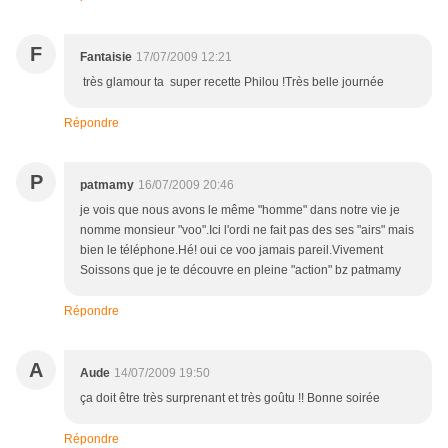
F
Fantaisie
17/07/2009 12:21
très glamour ta super recette Philou !Très belle journée
Répondre
P
patmamy
16/07/2009 20:46
je vois que nous avons le même "homme" dans notre vie je
nomme monsieur "voo".Ici l'ordi ne fait pas des ses "airs" mais
bien le téléphone.Hé! oui ce voo jamais pareil.Vivement
Soissons que je te découvre en pleine "action" bz patmamy
Répondre
A
Aude
14/07/2009 19:50
ça doit être très surprenant et très goûtu !! Bonne soirée
Répondre