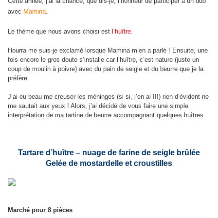
Cette année, j’ai la chance, que dis-je, l’honneur de participer à un duo
avec
Mamina
.
Le thème que nous avons choisi est
l’huître.
Hourra me suis-je exclamé lorsque Mamina m’en a parlé ! Ensuite, une
fois encore le gros doute s’installe car l’huître, c’est nature (juste un
coup de moulin à poivre) avec du pain de seigle et du beurre que je la
préfère.
J’ai eu beau me creuser les méninges (si si, j’en ai !!!) rien d’évident ne
me sautait aux yeux ! Alors, j’ai décidé de vous faire une simple
interprétation de ma tartine de beurre accompagnant quelques huîtres.
Tartare d’huître – nuage de farine de seigle brûlée
Gelée de mostardelle et croustilles
Marché pour 8 pièces