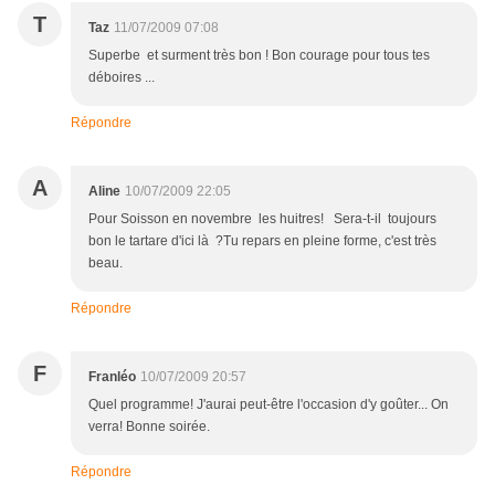
T
Taz
11/07/2009 07:08
Superbe et surment très bon ! Bon courage pour tous tes
déboires ...
Répondre
A
Aline
10/07/2009 22:05
Pour Soisson en novembre les huitres! Sera-t-il toujours
bon le tartare d'ici là ?Tu repars en pleine forme, c'est très
beau.
Répondre
F
Franléo
10/07/2009 20:57
Quel programme! J'aurai peut-être l'occasion d'y goûter... On
verra! Bonne soirée.
Répondre