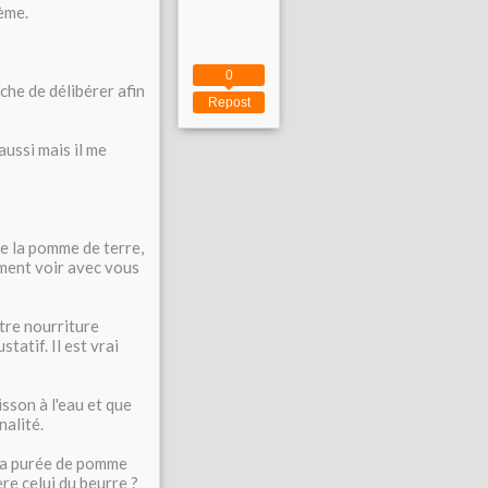
ème.
0
che de délibérer afin
Repost
ussi mais il me
e la pomme de terre,
ement voir avec vous
tre nourriture
tatif. Il est vrai
sson à l'eau et que
nalité.
 sa purée de pomme
re celui du beurre ?