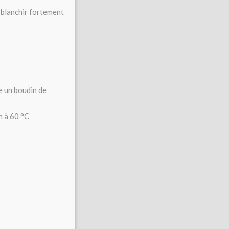
s blanchir fortement
re un boudin de
n à 60 °C