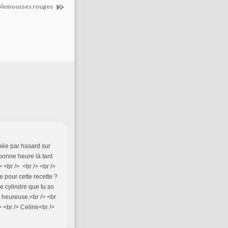
mplemousses rouges
ombée par hasard sur
bonne heure là tant
> <br /> <br /> <br />
e pour cette recette ?
e cylindre que tu as
es heureuse.<br /> <br
> <br /> Celine<br />