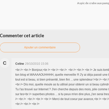
Aspic de crabe aux pa
Commenter cet article
Ajouter un commentaire
C
Celine
29/10/2010 15:06
<br /> <br /> Bonjour,<br /> <br /> <br /> <br /> <br /> <br /> Je suis t
ton blog et WAAAAOUHHHH, quelle merveille !!! J'y ai déja passé une 
tout est si beau, si bien présenté, bien fini ... une splendeur !<br /> <br /
<br /> Dis moi, quelle moule as tu utilisé pour obtenir un si beau cylindr
Tu l'as trouvé sur Internet ? J'en cherche depuis des mois, pile comme l
sur tes<br /> superbes photos ... si tu peux m'en dire plus, j'en serai tr
/> <br /> <br /> <br /> <br /> Merci de tout coeur par avance,<br /> <br /
<br /> <br /> <br />