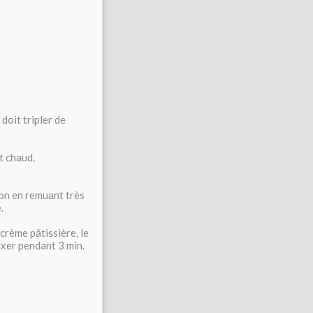
doit tripler de
t chaud.
ion en remuant très
.
 crème pâtissière, le
ixer pendant 3 min.