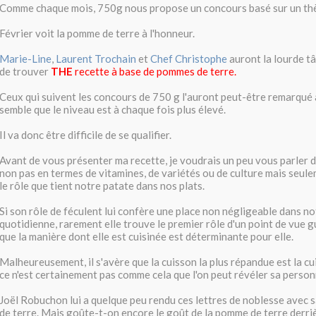
Comme chaque mois, 750g nous propose un concours basé sur un th
Février voit la pomme de terre à l'honneur.
Marie-Line
,
Laurent Trochain
et
Chef Christophe
auront la lourde tâ
de trouver
THE
recette à base de pommes de terre.
Ceux qui suivent les concours de 750 g l'auront peut-être remarqué a
semble que le niveau est à chaque fois plus élevé.
Il va donc être difficile de se qualifier.
Avant de vous présenter ma recette, je voudrais un peu vous parler d
non pas en termes de vitamines, de variétés ou de culture mais seul
le rôle que tient notre patate dans nos plats.
Si son rôle de féculent lui confère une place non négligeable dans no
quotidienne, rarement elle trouve le premier rôle d'un point de vue gus
que la manière dont elle est cuisinée est déterminante pour elle.
Malheureusement, il s'avère que la cuisson la plus répandue est la cui
ce n'est certainement pas comme cela que l'on peut révéler sa person
Joël Robuchon lui a quelque peu rendu ces lettres de noblesse avec
de terre. Mais goûte-t-on encore le goût de la pomme de terre derriè