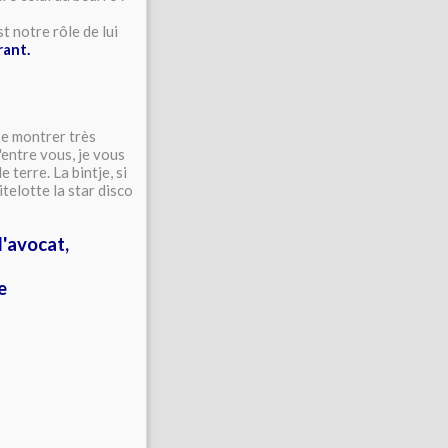
t notre rôle de lui
rant.
se montrer très
'entre vous, je vous
terre. La bintje, si
itelotte la star disco
l'avocat,
e