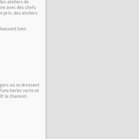
des ateliers de
sine avec des chefs
 prix, des ateliers
chassent bien
gers où se dressent
d'une herbe verte et
it la chanson.