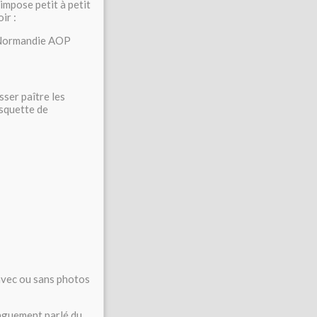
impose petit à petit
ir :
 Normandie AOP
ser paître les
squette de
 avec ou sans photos
onguement parlé du