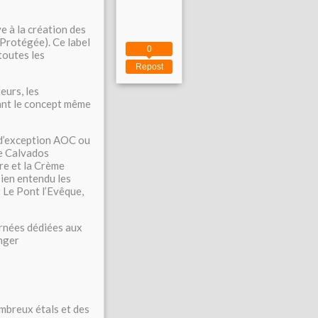
ve à la création des
 Protégée). Ce label
0
toutes les
Repost
eurs, les
vant le concept même
 d’exception AOC ou
le Calvados
re et la Crème
ien entendu les
 Le Pont l’Evêque,
urnées
dédiées aux
anger
ombreux étals et des