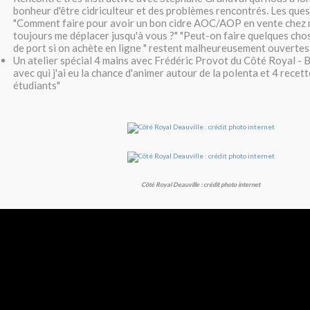
bonheur d'être cidriculteur et des problèmes rencontrés. Les que
"Comment faire pour avoir un bon cidre AOC/AOP en vente chez m
toujours me déplacer jusqu'à vous ?" "Peut-on faire quelques chos
de port si on achète en ligne " restent malheureusement ouvertes
Un atelier spécial 4 mains avec Frédéric Provot du Côté Royal - B
avec qui j'ai eu la chance d'animer autour de la polenta et 4 recett
étudiants"
Côté Royal Deauville : crédit photo internet