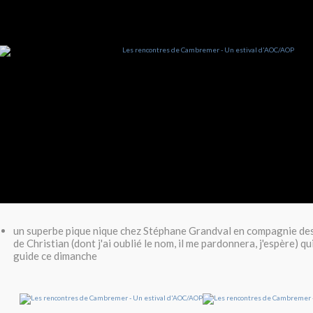
un superbe pique nique chez Stéphane Grandval en compagnie des
de Christian (dont j'ai oublié le nom, il me pardonnera, j'espère) qu
guide ce dimanche