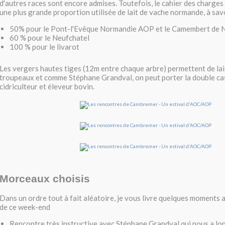
d'autres races sont encore admises. Toutefois, le cahier des charges 
une plus grande proportion utilisée de lait de vache normande, à savo
50% pour le Pont-l'Evêque Normandie AOP et le Camembert de
60 % pour le Neufchatel
100 % pour le livarot
Les vergers hautes tiges (12m entre chaque arbre) permettent de lais
troupeaux et comme Stéphane Grandval, on peut porter la double ca
cidriculteur et éleveur bovin.
Morceaux choisis
Dans un ordre tout à fait aléatoire, je vous livre quelques moments
de ce week-end
Rencontre très instructive avec Stéphane Grandval qui nous a l