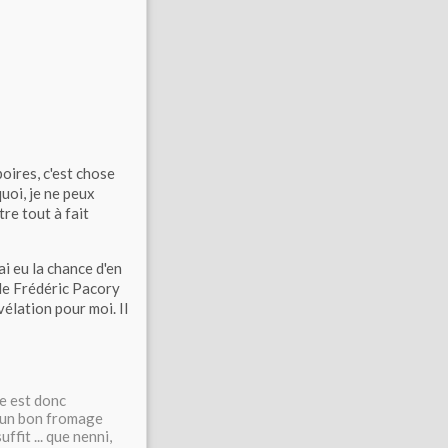
oires, c'est chose
uoi, je ne peux
tre tout à fait
J'ai eu la chance d'en
 de Frédéric Pacory
vélation pour moi. Il
se est donc
e un bon fromage
fit ... que nenni,