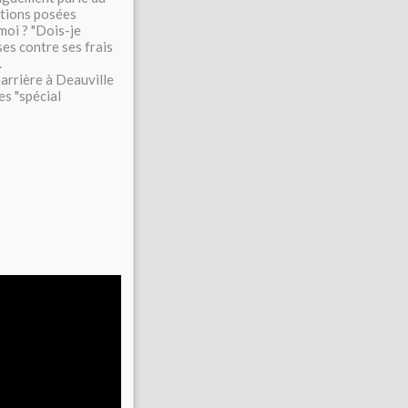
stions posées
oi ? "Dois-je
es contre ses frais
.
arrière à Deauville
es "spécial