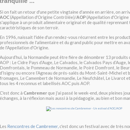
tranquille ...
Si on fait un retour d'une petite vingtaine d'année en arrière, on arri
AOC
(Appellation d'Origine Contrôlée)/
AOP
(Appellation d'Origine
s'applique à un produit alimentaire original et de qualité reprennant 
caractéristiques de son terroir.
En 1996, naissait l'idée d'un rendez-vous récurrent entre les product
professionnels de l'alimentaire et du grand public pour mettre en a
de l'Appellation d'Origine.
Aujourd’hui, la Normandie peut être fière de dénombrer 13 produits
AOP : Le Cidre Pays d’Auge, Le Calvados, le Calvados Pays d’Auge, 
Domfrontais, le Pommeau de Normandie, le Poiré Domfront, le Beur
d’Isigny ou encore l’Agneau de prés-salés du Mont-Saint-Michel et b
fromages, Le Camembert de Normandie, Le Neufchâtel, Le Livarot et
tous les 4 reconnus et labellisés AOC puis AOP.
C'est donc à
Cambremer
que j'ai passé le week-end,
deux pleines jo
échanges, à la réflexion mais aussi à la pédagogie, au bien et bon m
Les
Rencontres de Cambremer,
c'est donc un festival avec de très n