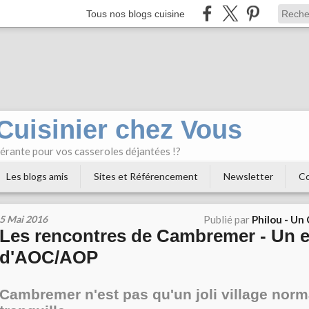
Tous nos blogs cuisine
 Cuisinier chez Vous
bérante pour vos casseroles déjantées !?
Les blogs amis
Sites et Référencement
Newsletter
Co
5 Mai 2016
Publié par
Philou - Un
Les rencontres de Cambremer - Un e
d'AOC/AOP
Cambremer n'est pas qu'un joli village nor