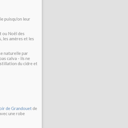
ie puisqu'on leur
t ou Noël des
, les amères et les
se naturelle par
pas calva - ils ne
tillation du cidre et
ir de Grandouet
de
r avec une robe